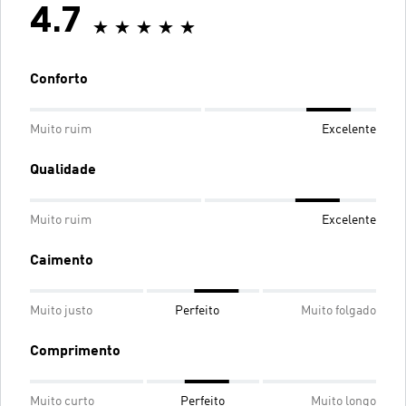
4.7
Conforto
Muito ruim
Excelente
Qualidade
Muito ruim
Excelente
Caimento
Muito justo
Perfeito
Muito folgado
Comprimento
Muito curto
Perfeito
Muito longo