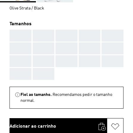
Olive Strata / Black
Tamanhos
AAA
AAA
AAA
AAA
AAA
AAA
AAA
AAA
AAA
AAA
AAA
AAA
AAA
AAA
AAA
AAA
AAA
Fiel ao tamanho.
Recomendamos pedir o tamanho
normal.
Adicionar ao carrinho