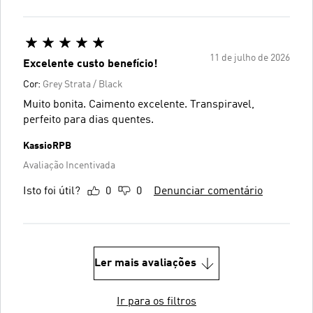
11 de julho de 2026
Excelente custo benefício!
Cor:
Grey Strata / Black
Muito bonita. Caimento excelente. Transpiravel,
perfeito para dias quentes.
KassioRPB
Avaliação Incentivada
Isto foi útil?
0
0
Denunciar comentário
Ler mais avaliações
Ir para os filtros