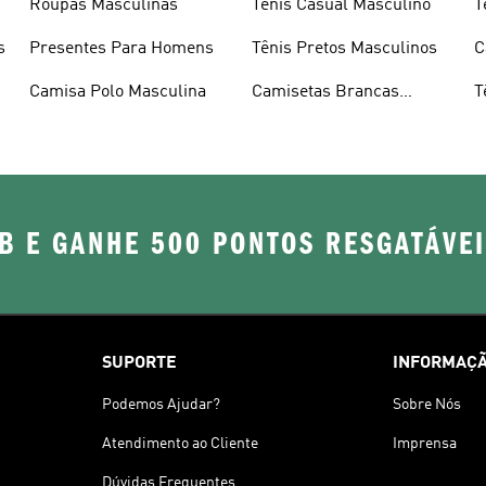
Roupas Masculinas
Tênis Casual Masculino
T
s
Presentes Para Homens
Tênis Pretos Masculinos
C
Camisa Polo Masculina
Camisetas Brancas
T
Masculinas
B E GANHE 500 PONTOS RESGATÁVE
SUPORTE
INFORMAÇÃ
Podemos Ajudar?
Sobre Nós
Atendimento ao Cliente
Imprensa
Dúvidas Frequentes