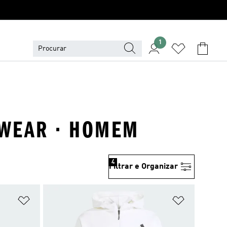
1
SWEAR · HOMEM
4
Filtrar e Organizar
Adicionar à Lista de Desejos
Adicionar à