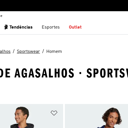
be
🩰 Tendências
Esportes
Outlet
alhos
Sportswear
Homem
 DE AGASALHOS · SPORT
sta de Desejos
Adicionar à Lista de Desejos