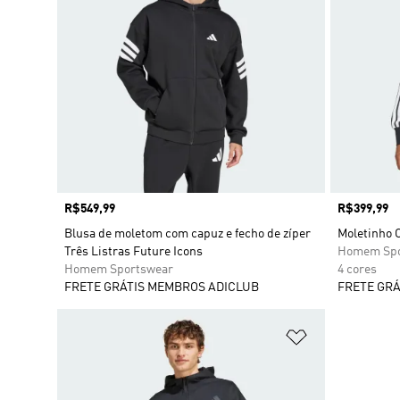
Preço
R$549,99
Preço
R$399,99
Blusa de moletom com capuz e fecho de zíper
Moletinho C
Três Listras Future Icons
Homem Spo
Homem Sportswear
4 cores
FRETE GRÁTIS MEMBROS ADICLUB
FRETE GRÁ
Adicionar à Li