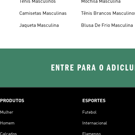
Tênis Masculinos
Mochila Masculina
Camisetas Masculinas
Tênis Brancos Masculino
Jaqueta Masculina
Blusa De Frio Masculina
ENTRE PARA O ADICLU
PRODUTOS
ESPORTES
Mulher
Futebol
Homem
Internacional
Calçados
Flamengo