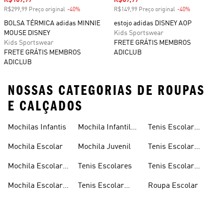
Preço com desconto
R$169,99
Preço com desconto
R$89,99
R$299,99 Preço original
-40%
Desconto
R$149,99 Preço original
-40%
Desconto
BOLSA TÉRMICA adidas MINNIE
estojo adidas DISNEY AOP
MOUSE DISNEY
Kids Sportswear
Kids Sportswear
FRETE GRÁTIS MEMBROS
FRETE GRÁTIS MEMBROS
ADICLUB
ADICLUB
NOSSAS CATEGORIAS DE ROUPAS
E CALÇADOS
Mochilas Infantis
Mochila Infantil
Tenis Escolar
Menina
Infantil
Mochila Escolar
Mochila Juvenil
Tenis Escolar
Masculino
Mochila Escolar
Tenis Escolares
Tenis Escolar
Masculina
Branco
Mochila Escolar
Tenis Escolar
Roupa Escolar
Feminina
Feminino