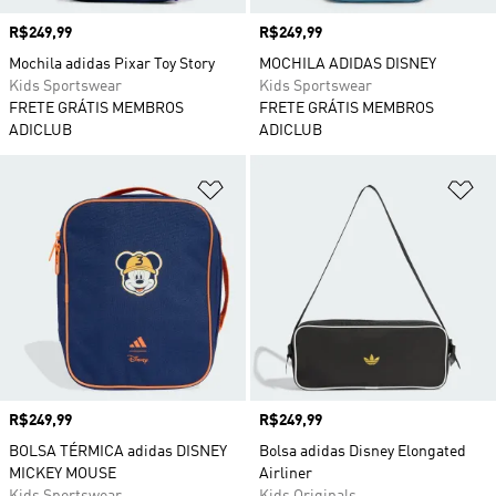
Preço
R$249,99
Preço
R$249,99
Mochila adidas Pixar Toy Story
MOCHILA ADIDAS DISNEY
Kids Sportswear
Kids Sportswear
FRETE GRÁTIS MEMBROS
FRETE GRÁTIS MEMBROS
ADICLUB
ADICLUB
Adicionar à Lista de Desejos
Ad
Preço
R$249,99
Preço
R$249,99
BOLSA TÉRMICA adidas DISNEY
Bolsa adidas Disney Elongated
MICKEY MOUSE
Airliner