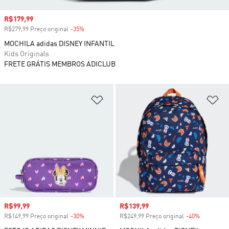
Preço com desconto
R$179,99
R$279,99 Preço original
-35%
Desconto
MOCHILA adidas DISNEY INFANTIL
Kids Originals
FRETE GRÁTIS MEMBROS ADICLUB
Adicionar à Lista de Desejos
Ad
Preço com desconto
R$99,99
Preço com desconto
R$139,99
R$149,99 Preço original
-30%
Desconto
R$249,99 Preço original
-40%
Desconto