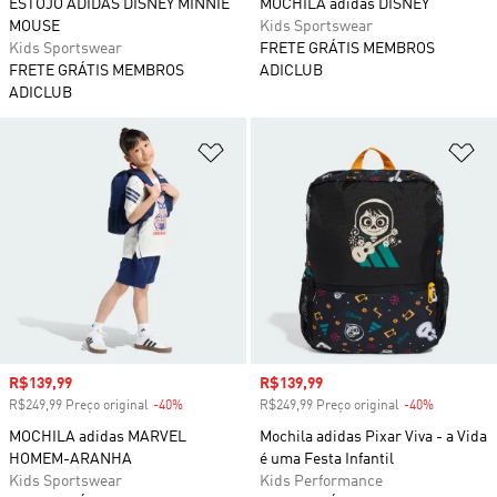
ESTOJO ADIDAS DISNEY MINNIE
MOCHILA adidas DISNEY
MOUSE
Kids Sportswear
Kids Sportswear
FRETE GRÁTIS MEMBROS
FRETE GRÁTIS MEMBROS
ADICLUB
ADICLUB
Adicionar à Lista de Desejos
Ad
Preço com desconto
R$139,99
Preço com desconto
R$139,99
R$249,99 Preço original
-40%
Desconto
R$249,99 Preço original
-40%
Desconto
MOCHILA adidas MARVEL
Mochila adidas Pixar Viva - a Vida
HOMEM-ARANHA
é uma Festa Infantil
Kids Sportswear
Kids Performance