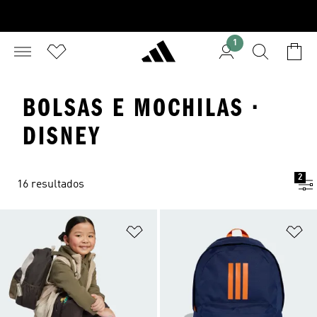
1
BOLSAS E MOCHILAS ·
DISNEY
2
16 resultados
Adicionar à Lista de Desejos
Ad