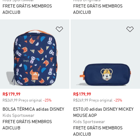
Kids Sportswear
Kids Originals
FRETE GRÁTIS MEMBROS
FRETE GRÁTIS MEMBROS
ADICLUB
ADICLUB
Adicionar à Lista de Desejos
Ad
Preço com desconto
R$179,99
Preço com desconto
R$179,99
R$249,99 Preço original
-25%
Desconto
R$249,99 Preço original
-25%
Desconto
BOLSA TÉRMICA adidas DISNEY
ESTOJO adidas DISNEY MICKEY
Kids Sportswear
MOUSE AOP
FRETE GRÁTIS MEMBROS
Kids Sportswear
ADICLUB
FRETE GRÁTIS MEMBROS
ADICLUB