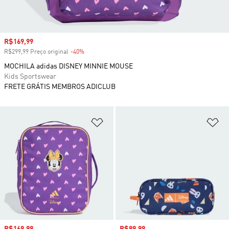
Preço com desconto
R$169,99
R$299,99 Preço original
-40%
Desconto
MOCHILA adidas DISNEY MINNIE MOUSE
Kids Sportswear
FRETE GRÁTIS MEMBROS ADICLUB
Adicionar à Lista de Desejos
Ad