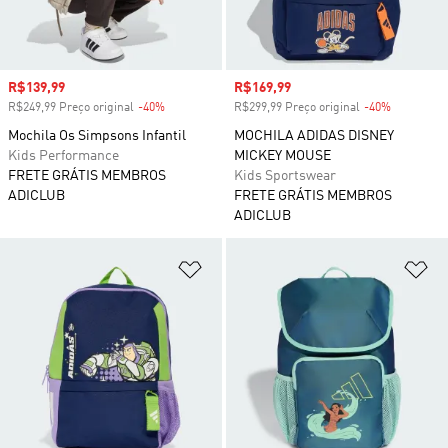
Preço com desconto
R$139,99
Preço com desconto
R$169,99
R$249,99 Preço original
-40%
Desconto
R$299,99 Preço original
-40%
Desconto
Mochila Os Simpsons Infantil
MOCHILA ADIDAS DISNEY
Kids Performance
MICKEY MOUSE
FRETE GRÁTIS MEMBROS
Kids Sportswear
ADICLUB
FRETE GRÁTIS MEMBROS
ADICLUB
Adicionar à Lista de Desejos
Ad