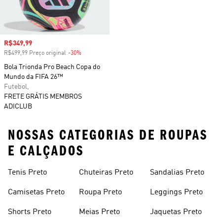
Preço com desconto
R$349,99
R$499,99 Preço original
-30%
Desconto
Bola Trionda Pro Beach Copa do
Mundo da FIFA 26™
Futebol,
FRETE GRÁTIS MEMBROS
ADICLUB
NOSSAS CATEGORIAS DE ROUPAS
E CALÇADOS
Tenis Preto
Chuteiras Preto
Sandalias Preto
Camisetas Preto
Roupa Preto
Leggings Preto
Shorts Preto
Meias Preto
Jaquetas Preto