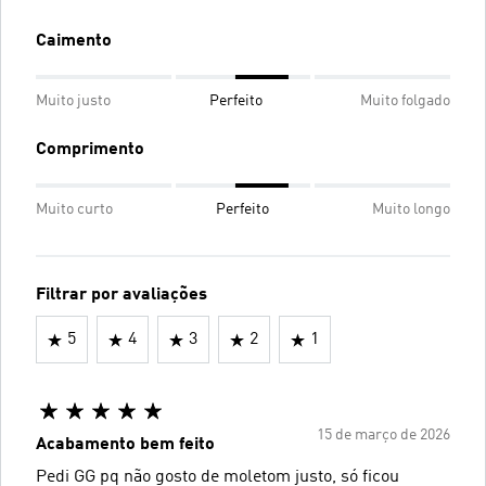
Caimento
Muito justo
Perfeito
Muito folgado
Comprimento
Muito curto
Perfeito
Muito longo
Filtrar por avaliações
5
4
3
2
1
15 de março de 2026
Acabamento bem feito
Pedi GG pq não gosto de moletom justo, só ficou