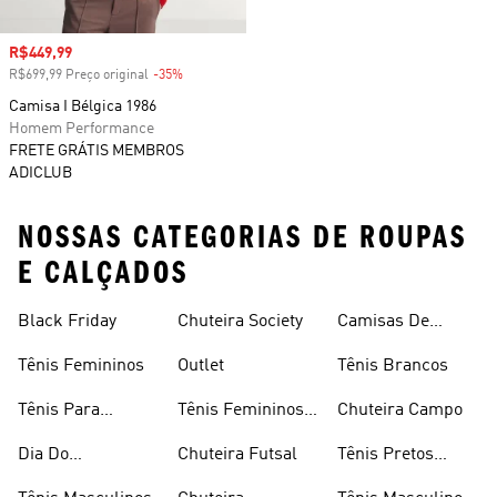
Preço com desconto
R$449,99
R$699,99 Preço original
-35%
Desconto
Camisa I Bélgica 1986
Homem Performance
FRETE GRÁTIS MEMBROS
ADICLUB
NOSSAS CATEGORIAS DE ROUPAS
E CALÇADOS
Black Friday
Chuteira Society
Camisas De
Times
Tênis Femininos
Outlet
Tênis Brancos
Tênis Para
Tênis Femininos
Chuteira Campo
Caminhada
Brancos
Dia Do
Chuteira Futsal
Tênis Pretos
Consumidor
Femininos