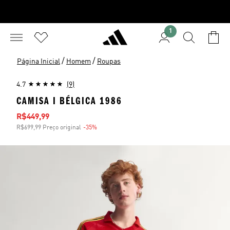
1
/
/
Página Inicial
Homem
Roupas
4.7
(9)
CAMISA I BÉLGICA 1986
Preço com desconto
R$449,99
R$699,99 Preço original
-35%
Desconto