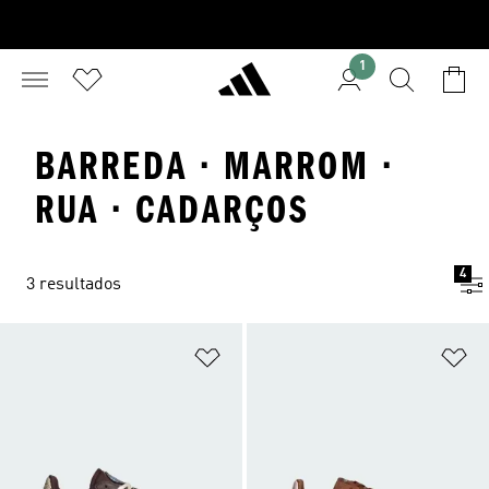
1
BARREDA · MARROM ·
RUA · CADARÇOS
4
3 resultados
Adicionar à Lista de Desejos
Ad