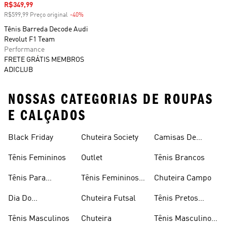
Preço com desconto
R$349,99
R$599,99 Preço original
-40%
Desconto
Tênis Barreda Decode Audi
Revolut F1 Team
Performance
FRETE GRÁTIS MEMBROS
ADICLUB
NOSSAS CATEGORIAS DE ROUPAS
E CALÇADOS
Black Friday
Chuteira Society
Camisas De
Times
Tênis Femininos
Outlet
Tênis Brancos
Tênis Para
Tênis Femininos
Chuteira Campo
Caminhada
Brancos
Dia Do
Chuteira Futsal
Tênis Pretos
Consumidor
Femininos
Tênis Masculinos
Chuteira
Tênis Masculino