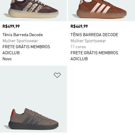
Preço
R$499,99
Preço
R$449,99
Tênis Barreda Decode
TÊNIS BARREDA DECODE
Mulher Sportswear
Mulher Sportswear
FRETE GRÁTIS MEMBROS
11 cores
ADICLUB
FRETE GRÁTIS MEMBROS
Novo
ADICLUB
Adicionar à Lista de Desejos