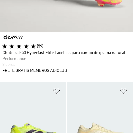
Preço
R$2.499,99
(59)
Chuteira F50 Hyperfast Elite Laceless para campo de grama natural
Performance
3 cores
FRETE GRÁTIS MEMBROS ADICLUB
Adicionar à Lista de Desejos
Ad