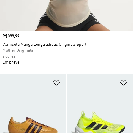
Preço
R$399,99
Camiseta Manga Longa adidas Originals Sport
Mulher Originals
2 cores
Em breve
Adicionar à Lista de Desejos
Ad