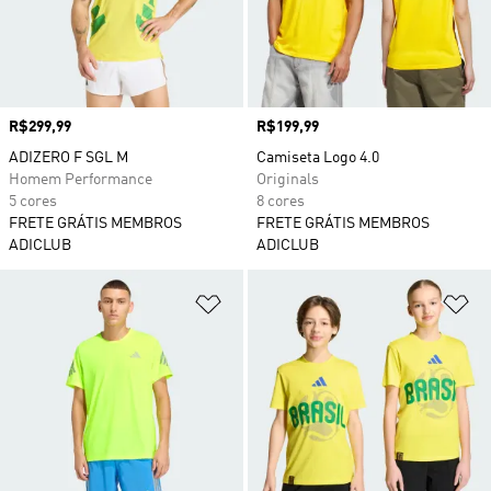
Preço
R$299,99
Preço
R$199,99
ADIZERO F SGL M
Camiseta Logo 4.0
Homem Performance
Originals
5 cores
8 cores
FRETE GRÁTIS MEMBROS
FRETE GRÁTIS MEMBROS
ADICLUB
ADICLUB
Adicionar à Lista de Desejos
Ad