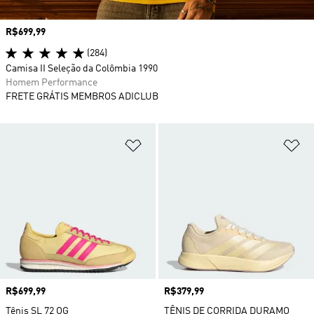
Preço
R$699,99
(284)
Camisa II Seleção da Colômbia 1990
Homem Performance
FRETE GRÁTIS MEMBROS ADICLUB
Adicionar à Lista de Desejos
Ad
Preço
R$699,99
Preço
R$379,99
Tênis SL 72 OG
TÊNIS DE CORRIDA DURAMO