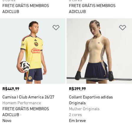
3 cores
6 cores
FRETE GRÁTIS MEMBROS
FRETE GRÁTIS MEMBROS
ADICLUB
ADICLUB
Adicionar à Lista de Desejos
Ad
Preço
R$449,99
Preço
R$399,99
Camisa I Club America 26/27
Collant Esportivo adidas
Homem Performance
Originals
FRETE GRÁTIS MEMBROS
Mulher Originals
ADICLUB
2 cores
Novo
Em breve