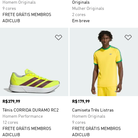
Homem Originals
Originals
9 cores
Mulher Originals
FRETE GRÁTIS MEMBROS
2 cores
ADICLUB
Em breve
Adicionar à Lista de Desejos
Ad
Preço
R$379,99
Preço
R$179,99
Tênis CORRIDA DURAMO RC2
Camiseta Três Listras
Homem Performance
Homem Originals
12 cores
9 cores
FRETE GRÁTIS MEMBROS
FRETE GRÁTIS MEMBROS
ADICLUB
ADICLUB