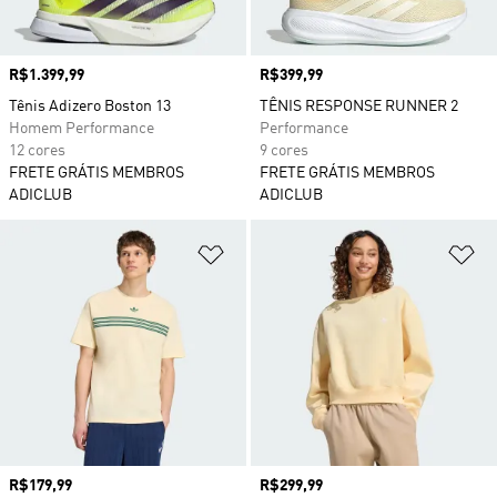
Preço
R$1.399,99
Preço
R$399,99
Tênis Adizero Boston 13
TÊNIS RESPONSE RUNNER 2
Homem Performance
Performance
12 cores
9 cores
FRETE GRÁTIS MEMBROS
FRETE GRÁTIS MEMBROS
ADICLUB
ADICLUB
Adicionar à Lista de Desejos
Ad
Preço
R$179,99
Preço
R$299,99