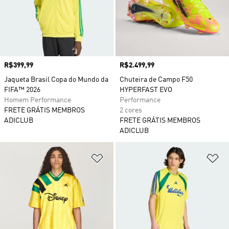
Preço
R$399,99
Preço
R$2.499,99
Jaqueta Brasil Copa do Mundo da
Chuteira de Campo F50
FIFA™ 2026
HYPERFAST EVO
Homem Performance
Performance
FRETE GRÁTIS MEMBROS
2 cores
ADICLUB
FRETE GRÁTIS MEMBROS
ADICLUB
Adicionar à Lista de Desejos
Ad