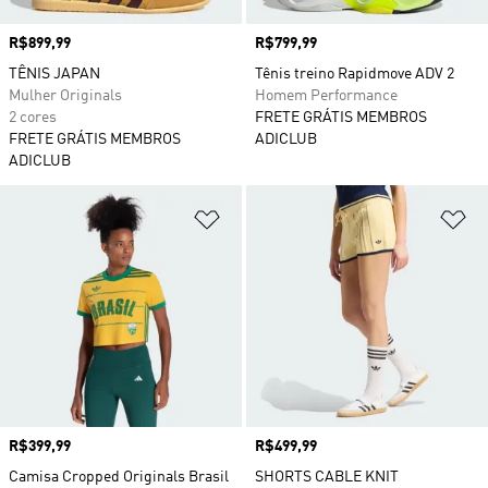
Preço
R$899,99
Preço
R$799,99
TÊNIS JAPAN
Tênis treino Rapidmove ADV 2
Mulher Originals
Homem Performance
2 cores
FRETE GRÁTIS MEMBROS
FRETE GRÁTIS MEMBROS
ADICLUB
ADICLUB
Adicionar à Lista de Desejos
Ad
Preço
R$399,99
Preço
R$499,99
Camisa Cropped Originals Brasil
SHORTS CABLE KNIT