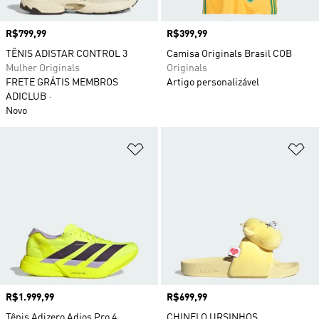
Preço
R$799,99
Preço
R$399,99
TÊNIS ADISTAR CONTROL 3
Camisa Originals Brasil COB
Mulher Originals
Originals
FRETE GRÁTIS MEMBROS
Artigo personalizável
ADICLUB
Novo
Adicionar à Lista de Desejos
Ad
Preço
R$1.999,99
Preço
R$699,99
Tênis Adizero Adios Pro 4
CHINELO URSINHOS