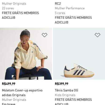
Mulher Originals
RC2
22 cores
Mulher Performance
FRETE GRÁTIS MEMBROS
5 cores
ADICLUB
FRETE GRÁTIS MEMBROS
ADICLUB
Adicionar à Lista de Desejos
Ad
Preço
R$499,99
Preço
R$399,99
Moletom Cover-up esportivo
Tênis Samba OG
adidas Originals
Kids Originals
Mulher Originals
FRETE GRÁTIS MEMBROS
Em breve
ADICLUB