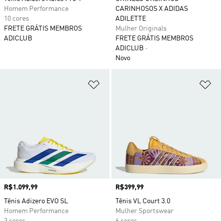
Homem Performance
CARINHOSOS X ADIDAS
10 cores
ADILETTE
FRETE GRÁTIS MEMBROS
Mulher Originals
ADICLUB
FRETE GRÁTIS MEMBROS
ADICLUB
Novo
Adicionar à Lista de Desejos
Ad
Preço
R$1.099,99
Preço
R$399,99
Tênis Adizero EVO SL
Tênis VL Court 3.0
Homem Performance
Mulher Sportswear