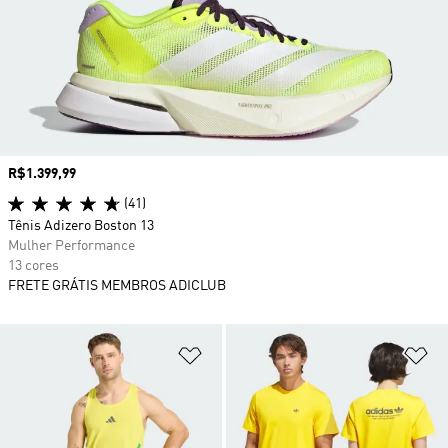
Preço
R$1.399,99
(41)
Tênis Adizero Boston 13
Mulher Performance
13 cores
FRETE GRÁTIS MEMBROS ADICLUB
Adicionar à Lista de Desejos
Ad