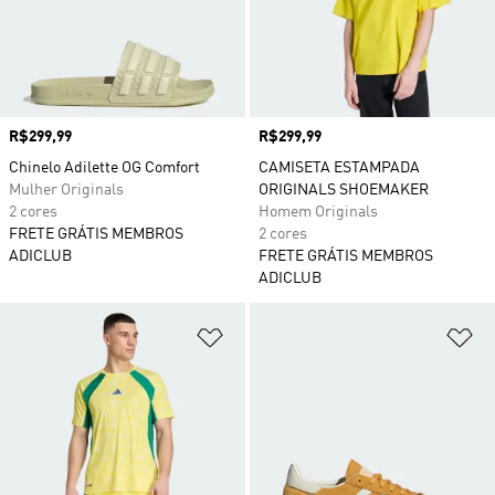
Preço
R$299,99
Preço
R$299,99
Chinelo Adilette OG Comfort
CAMISETA ESTAMPADA
Mulher Originals
ORIGINALS SHOEMAKER
2 cores
Homem Originals
FRETE GRÁTIS MEMBROS
2 cores
ADICLUB
FRETE GRÁTIS MEMBROS
ADICLUB
Adicionar à Lista de Desejos
Ad