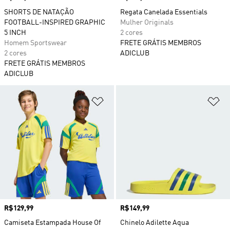
SHORTS DE NATAÇÃO
Regata Canelada Essentials
FOOTBALL-INSPIRED GRAPHIC
Mulher Originals
5 INCH
2 cores
Homem Sportswear
FRETE GRÁTIS MEMBROS
2 cores
ADICLUB
FRETE GRÁTIS MEMBROS
ADICLUB
Adicionar à Lista de Desejos
Ad
Preço
R$129,99
Preço
R$149,99
Camiseta Estampada House Of
Chinelo Adilette Aqua