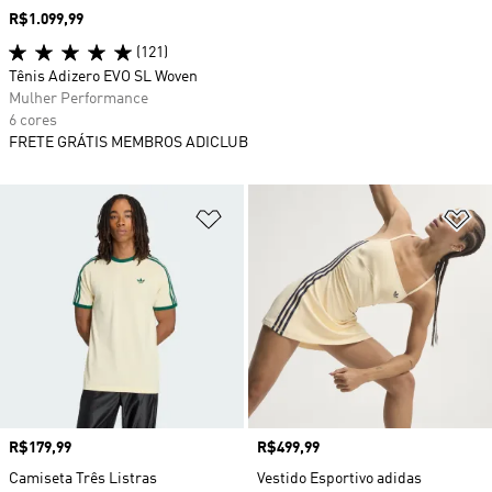
Preço
R$1.099,99
(121)
Tênis Adizero EVO SL Woven
Mulher Performance
6 cores
FRETE GRÁTIS MEMBROS ADICLUB
Adicionar à Lista de Desejos
Ad
Preço
R$179,99
Preço
R$499,99
Camiseta Três Listras
Vestido Esportivo adidas