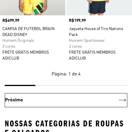
Preço
R$699,99
Preço
R$199,99
CAMISA DE FUTEBOL BRAIN
Jaqueta House of Tiro Nations
DEAD DISNEY
Pack
Homem Originals
Homem Sportswear
2 cores
2 cores
FRETE GRÁTIS MEMBROS
FRETE GRÁTIS MEMBROS
ADICLUB
ADICLUB
Página: 1 de 4
Próximo
NOSSAS CATEGORIAS DE ROUPAS