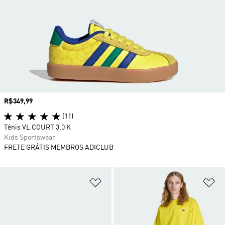
Preço
R$349,99
(11)
Tênis VL COURT 3.0 K
Kids Sportswear
FRETE GRÁTIS MEMBROS ADICLUB
Adicionar à Lista de Desejos
Ad