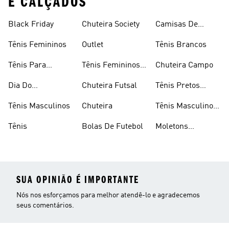
E CALÇADOS
Black Friday
Chuteira Society
Camisas De
Times
Tênis Femininos
Outlet
Tênis Brancos
Tênis Para
Tênis Femininos
Chuteira Campo
Caminhada
Brancos
Dia Do
Chuteira Futsal
Tênis Pretos
Consumidor
Femininos
Tênis Masculinos
Chuteira
Tênis Masculino
Em Promoçao
Tênis
Bolas De Futebol
Moletons
Femininos
SUA OPINIÃO É IMPORTANTE
Nós nos esforçamos para melhor atendê-lo e agradecemos
seus comentários.