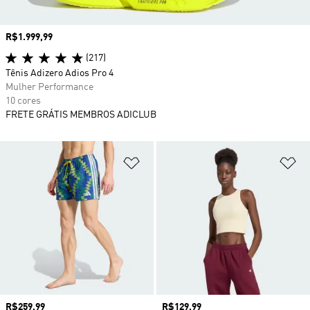
Preço
R$1.999,99
(217)
Tênis Adizero Adios Pro 4
Mulher Performance
10 cores
FRETE GRÁTIS MEMBROS ADICLUB
Adicionar à Lista de Desejos
Ad
Preço
R$259,99
Preço
R$129,99