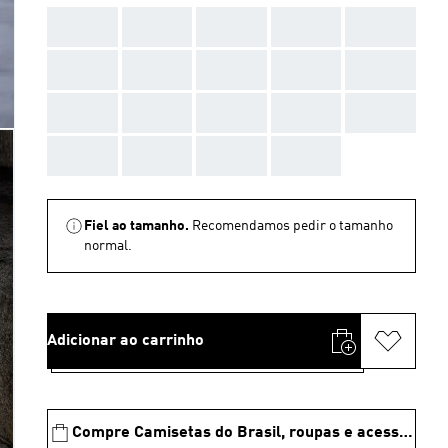
AAA
AAA
AAA
AAA
AAA
AAA
AAA
AAA
AAA
AAA
AAA
AAA
AAA
AAA
AAA
AAA
AAA
AAA
AAA
Fiel ao tamanho.
Recomendamos pedir o tamanho
normal.
Adicionar ao carrinho
Compre Camisetas do Brasil, roupas e acessórios