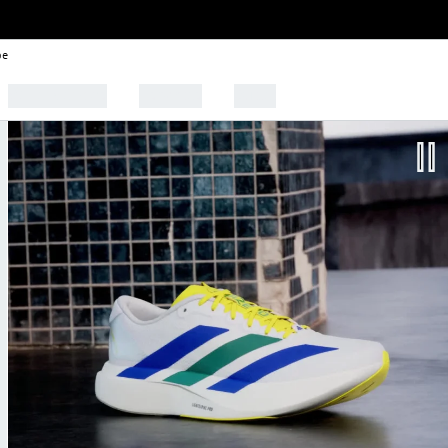
be
🩰 Tendências
Esportes
Outlet