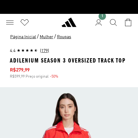
1
/
/
Página Inicial
Mulher
Roupas
4.4
(179)
ADILENIUM SEASON 3 OVERSIZED TRACK TOP
Preço com desconto
R$279,99
R$599,99 Preço original
-50%
Desconto