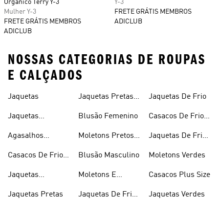
Orgânico Terry Y-3
Y-3
Mulher Y-3
FRETE GRÁTIS MEMBROS
FRETE GRÁTIS MEMBROS
ADICLUB
ADICLUB
NOSSAS CATEGORIAS DE ROUPAS
E CALÇADOS
Jaquetas
Jaquetas Pretas
Jaquetas De Frio
Masculinas
Jaquetas
Blusão Femenino
Casacos De Frio
Masculinas
Masculinos
Agasalhos
Moletons Pretos
Jaquetas De Frio
Femininos
Masculinos
Feminino
Casacos De Frio
Blusão Masculino
Moletons Verdes
Femininos
Jaquetas
Moletons E
Casacos Plus Size
Femininas
Casacos
Jaquetas Pretas
Jaquetas De Frio
Jaquetas Verdes
Femininos
Masculino