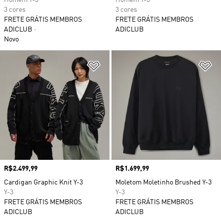
Homem Y-3
Homem Y-3
3 cores
3 cores
FRETE GRÁTIS MEMBROS
FRETE GRÁTIS MEMBROS
ADICLUB
ADICLUB
Novo
Adicionar à Lista de Desejos
Ad
Preço
R$2.499,99
Preço
R$1.699,99
Cardigan Graphic Knit Y-3
Moletom Moletinho Brushed Y-3
Y-3
Y-3
FRETE GRÁTIS MEMBROS
FRETE GRÁTIS MEMBROS
ADICLUB
ADICLUB