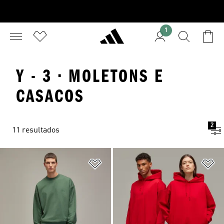
1
Y - 3 · MOLETONS E
CASACOS
2
11 resultados
Adicionar à Lista de Desejos
Ad