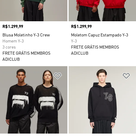
Preço
R$1.299,99
Preço
R$1.299,99
Blusa Moletinho Y-3 Crew
Moletom Capuz Estampado Y-3
Homem Y-3
Y-3
3 cores
FRETE GRÁTIS MEMBROS
FRETE GRÁTIS MEMBROS
ADICLUB
ADICLUB
Adicionar à Lista de Desejos
Ad