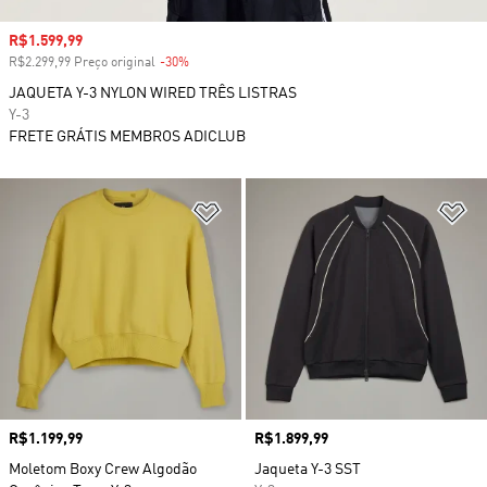
Preço com desconto
R$1.599,99
R$2.299,99 Preço original
-30%
Desconto
JAQUETA Y-3 NYLON WIRED TRÊS LISTRAS
Y-3
FRETE GRÁTIS MEMBROS ADICLUB
Adicionar à Lista de Desejos
Ad
Preço
R$1.199,99
Preço
R$1.899,99
Moletom Boxy Crew Algodão
Jaqueta Y-3 SST