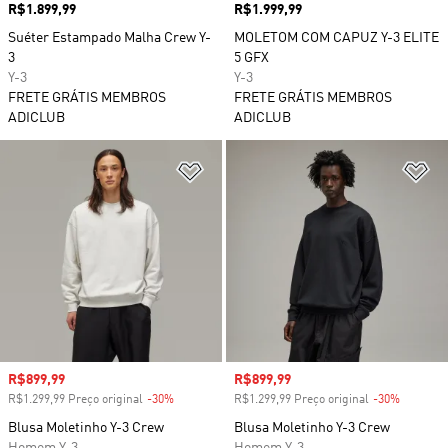
Preço
R$1.899,99
Preço
R$1.999,99
Suéter Estampado Malha Crew Y-
MOLETOM COM CAPUZ Y-3 ELITE
3
5 GFX
Y-3
Y-3
FRETE GRÁTIS MEMBROS
FRETE GRÁTIS MEMBROS
ADICLUB
ADICLUB
Adicionar à Lista de Desejos
Ad
Preço com desconto
R$899,99
Preço com desconto
R$899,99
R$1.299,99 Preço original
-30%
Desconto
R$1.299,99 Preço original
-30%
Descont
Blusa Moletinho Y-3 Crew
Blusa Moletinho Y-3 Crew