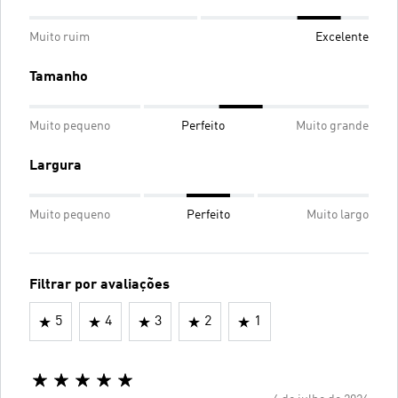
Muito ruim
Excelente
Tamanho
Muito pequeno
Perfeito
Muito grande
Largura
Muito pequeno
Perfeito
Muito largo
Filtrar por avaliações
5
4
3
2
1