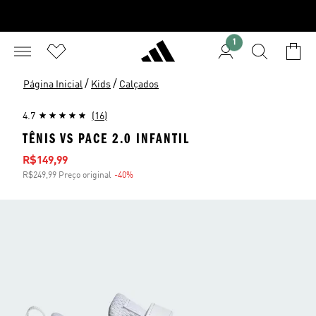
1
/
/
Página Inicial
Kids
Calçados
4.7
(16)
TÊNIS VS PACE 2.0 INFANTIL
Preço com desconto
R$149,99
R$249,99 Preço original
-40%
Desconto