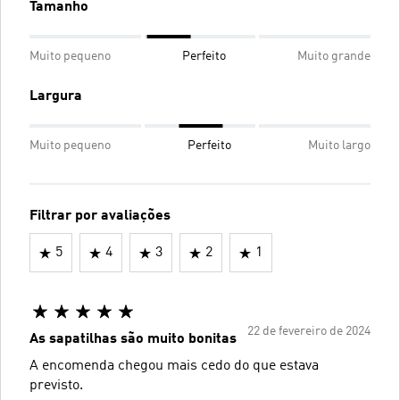
Tamanho
Muito pequeno
Perfeito
Muito grande
Largura
Muito pequeno
Perfeito
Muito largo
Filtrar por avaliações
5
4
3
2
1
22 de fevereiro de 2024
As sapatilhas são muito bonitas
A encomenda chegou mais cedo do que estava
previsto.