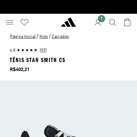
1
/
/
Página Inicial
Kids
Calçados
4.8
(97)
TÊNIS STAN SMITH CS
Preço
R$402,21