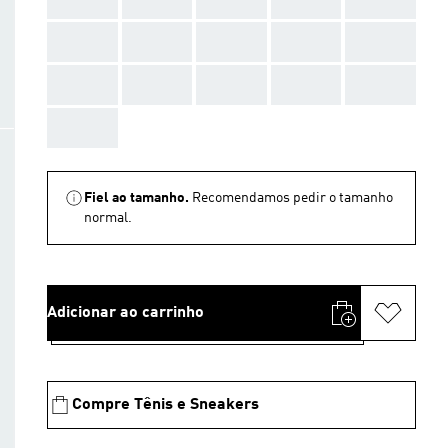
AAA
AAA
AAA
AAA
AAA
AAA
AAA
AAA
AAA
AAA
AAA
Fiel ao tamanho.
Recomendamos pedir o tamanho
normal.
Adicionar ao carrinho
Compre Tênis e Sneakers