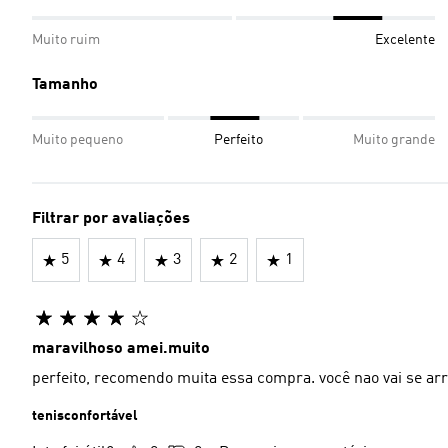
Muito ruim
Excelente
Tamanho
Muito pequeno
Perfeito
Muito grande
Filtrar por avaliações
5
4
3
2
1
maravilhoso amei.muito
perfeito, recomendo muita essa compra. você 
tenisconfortável