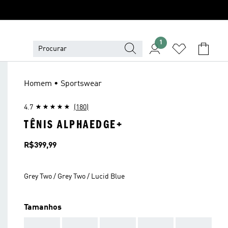
1
Homem • Sportswear
4.7
(180)
TÊNIS ALPHAEDGE+
Preço
R$399,99
Grey Two / Grey Two / Lucid Blue
Tamanhos
AAA
AAA
AAA
AAA
AAA