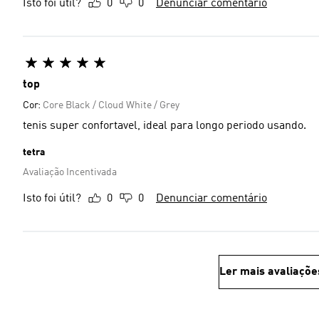
Isto foi útil?
0
0
Denunciar comentário
top
Cor:
Core Black / Cloud White / Grey
tenis super confortavel, ideal para longo periodo usando.
tetra
Avaliação Incentivada
Isto foi útil?
0
0
Denunciar comentário
Ler mais avaliaçõe