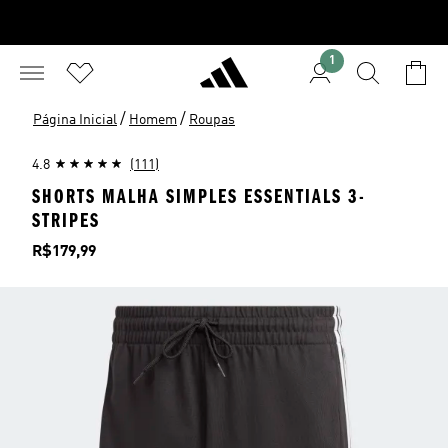
1
/
/
Página Inicial
Homem
Roupas
4.8
(111)
SHORTS MALHA SIMPLES ESSENTIALS 3-
STRIPES
Preço
R$179,99