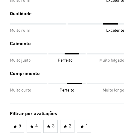
Muito ruim
Excelente
Qualidade
Muito ruim
Excelente
Caimento
Muito justo
Perfeito
Muito folgado
Comprimento
Muito curto
Perfeito
Muito longo
Filtrar por avaliações
5
4
3
2
1