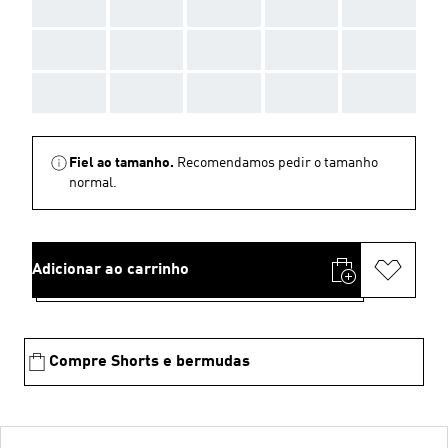
AAA
AAA
AAA
AAA
AAA
AAA
AAA
AAA
AAA
AAA
AAA
AAA
AAA
AAA
AAA
Fiel ao tamanho.
Recomendamos pedir o tamanho
normal.
Adicionar ao carrinho
Compre Shorts e bermudas