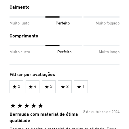
Caimento
Muito justo
Perfeito
Muito folgado
Comprimento
Muito curto
Perfeito
Muito longo
Filtrar por avaliações
5
4
3
2
1
8 de outubro de 2024
Bermuda com material de ótima
qualidade