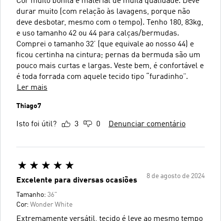
Cor muito bonita e material de muita qualidade. Deve
durar muito (com relação às lavagens, porque não
deve desbotar, mesmo com o tempo). Tenho 180, 83kg,
e uso tamanho 42 ou 44 para calças/bermudas.
Comprei o tamanho 32’ (que equivale ao nosso 44) e
ficou certinha na cintura; pernas da bermuda são um
pouco mais curtas e largas. Veste bem, é confortável e
é toda forrada com aquele tecido tipo “furadinho”.
Ler mais
Thiago7
Isto foi útil?
3
0
Denunciar comentário
8 de agosto de 2024
Excelente para diversas ocasiões
Tamanho:
36"
Cor:
Wonder White
Extremamente versátil, tecido é leve ao mesmo tempo