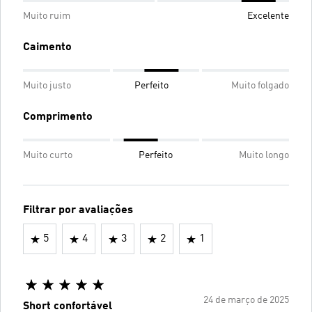
Muito ruim
Excelente
Caimento
Muito justo
Perfeito
Muito folgado
Comprimento
Muito curto
Perfeito
Muito longo
Filtrar por avaliações
5
4
3
2
1
24 de março de 2025
Short confortável