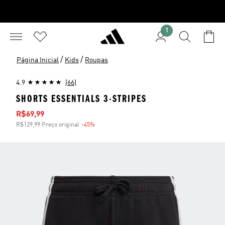
1
/
/
Página Inicial
Kids
Roupas
4.9
(66)
SHORTS ESSENTIALS 3-STRIPES
Preço com desconto
R$69,99
R$129,99 Preço original
-45%
Desconto