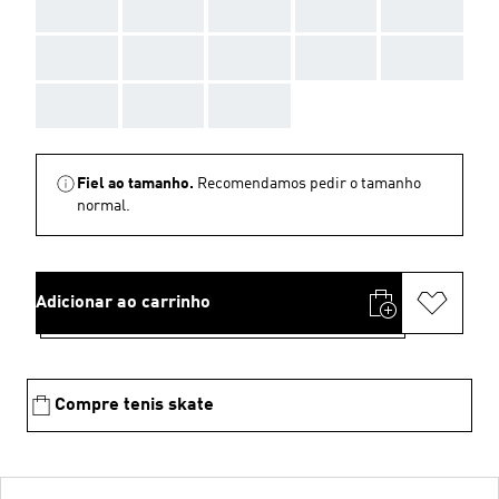
AAA
AAA
AAA
AAA
AAA
AAA
AAA
AAA
AAA
AAA
AAA
AAA
AAA
Fiel ao tamanho.
Recomendamos pedir o tamanho
normal.
Adicionar ao carrinho
Compre tenis skate