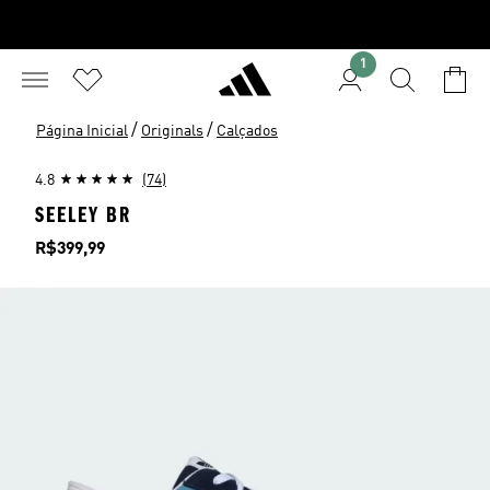
1
/
/
Página Inicial
Originals
Calçados
4.8
(74)
SEELEY BR
Preço
R$399,99