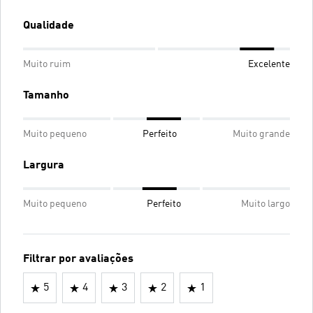
Qualidade
Muito ruim
Excelente
Tamanho
Muito pequeno
Perfeito
Muito grande
Largura
Muito pequeno
Perfeito
Muito largo
Filtrar por avaliações
5
4
3
2
1