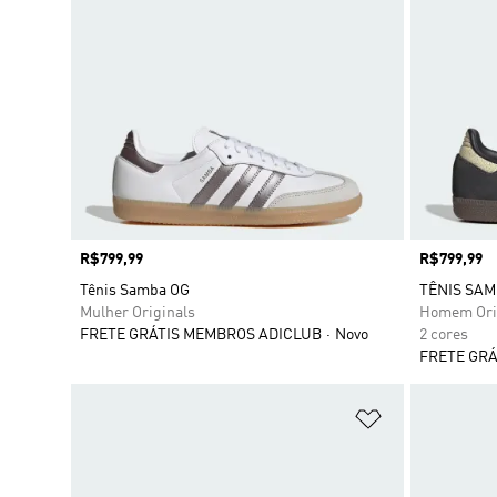
Preço
R$799,99
Preço
R$799,99
Tênis Samba OG
TÊNIS SAM
Mulher Originals
Homem Ori
FRETE GRÁTIS MEMBROS ADICLUB
Novo
2 cores
FRETE GRÁ
Adicionar à Li