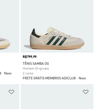
Preço
R$799,99
TÊNIS SAMBA OG
Homem Originals
B
Novo
2 cores
FRETE GRÁTIS MEMBROS ADICLUB
Novo
Adicionar à Lista de Desejos
Adicionar à