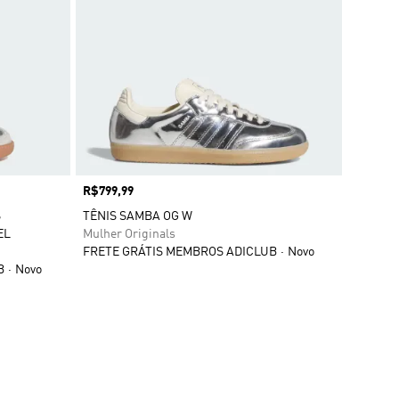
Preço
R$799,99
S
TÊNIS SAMBA OG W
EL
Mulher Originals
FRETE GRÁTIS MEMBROS ADICLUB
Novo
B
Novo