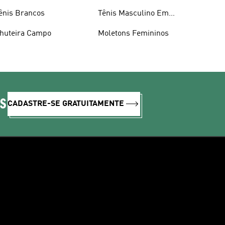
ênis Brancos
Tênis Masculino Em
Promoçao
huteira Campo
Moletons Femininos
IS
CADASTRE-SE GRATUITAMENTE