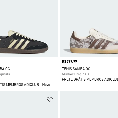
Preço
R$799,99
BA OG
TÊNIS SAMBA OG
ginals
Mulher Originals
FRETE GRÁTIS MEMBROS ADICLU
TIS MEMBROS ADICLUB
Novo
sta de Desejos
Adicionar à Lista de Desejos