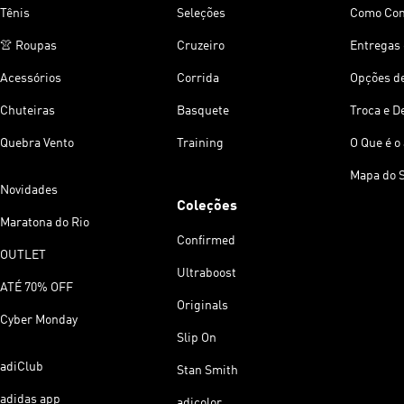
Tênis
Seleções
Como Co
👚 Roupas
Cruzeiro
Entregas 
Acessórios
Corrida
Opções d
Chuteiras
Basquete
Troca e D
Quebra Vento
Training
O Que é o
Mapa do S
Novidades
Coleções
Maratona do Rio
Confirmed
OUTLET
Ultraboost
ATÉ 70% OFF
Originals
Cyber Monday
Slip On
adiClub
Stan Smith
adidas app
adicolor