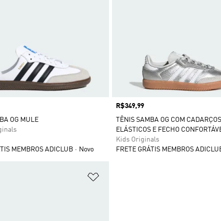
Preço
R$349,99
BA OG MULE
TÊNIS SAMBA OG COM CADARÇO
ginals
ELÁSTICOS E FECHO CONFORTÁV
Kids Originals
TIS MEMBROS ADICLUB
Novo
FRETE GRÁTIS MEMBROS ADICLU
sta de Desejos
Adicionar à Lista de Desejos