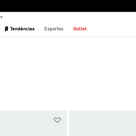
be
🩰 Tendências
Esportes
Outlet
sta de Desejos
Adicionar à Lista de Desejos