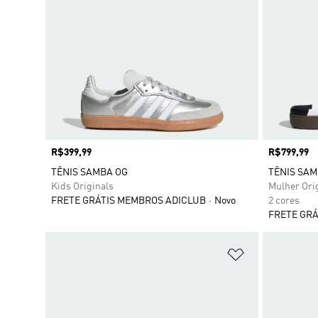
Preço
R$399,99
Preço
R$799,99
TÊNIS SAMBA OG
TÊNIS SAM
Kids Originals
Mulher Ori
FRETE GRÁTIS MEMBROS ADICLUB
Novo
2 cores
FRETE GRÁ
Adicionar à Li