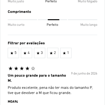
Muito justo
Perfeito
Muito folgado
Comprimento
Muito curto
Perfeito
Muito longo
Filtrar por avaliações
5
4
3
2
1
9 de junho de 2026
Um pouco grande para o tamanho
M.
Produto excelente, pena não ter mais do tamanho P,
tive que devolver a M que ficou grande.
MOA94