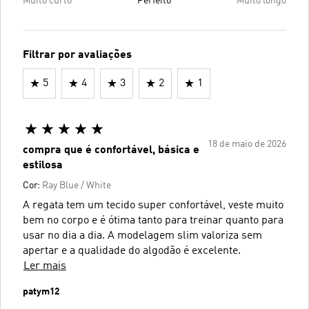
Muito curto
Perfeito
Muito longo
Filtrar por avaliações
5
4
3
2
1
18 de maio de 2026
compra que é confortável, básica e
estilosa
Cor:
Ray Blue / White
A regata tem um tecido super confortável, veste muito
bem no corpo e é ótima tanto para treinar quanto para
usar no dia a dia. A modelagem slim valoriza sem
apertar e a qualidade do algodão é excelente.
Ler mais
patym12