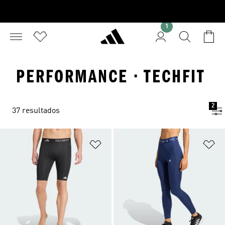
1
PERFORMANCE · TECHFIT
2
37 resultados
Adicionar à Lista de Desejos
Ad