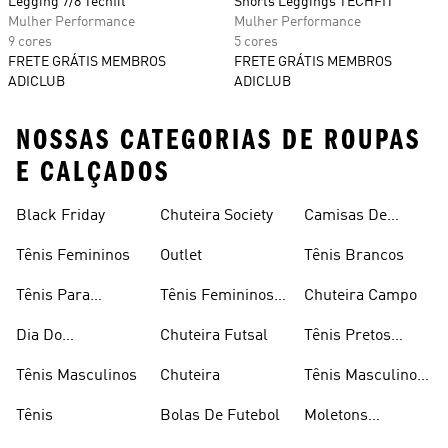
Legging 7/8 Techfit
Shorts Leggings TECHFIT
Mulher Performance
Mulher Performance
9 cores
5 cores
FRETE GRÁTIS MEMBROS
FRETE GRÁTIS MEMBROS
ADICLUB
ADICLUB
NOSSAS CATEGORIAS DE ROUPAS
E CALÇADOS
Black Friday
Chuteira Society
Camisas De
Times
Tênis Femininos
Outlet
Tênis Brancos
Tênis Para
Tênis Femininos
Chuteira Campo
Caminhada
Brancos
Dia Do
Chuteira Futsal
Tênis Pretos
Consumidor
Femininos
Tênis Masculinos
Chuteira
Tênis Masculino
Em Promoçao
Tênis
Bolas De Futebol
Moletons
Femininos