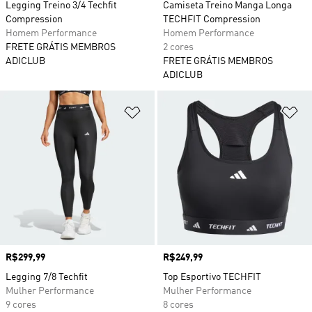
Legging Treino 3/4 Techfit
Camiseta Treino Manga Longa
Compression
TECHFIT Compression
Homem Performance
Homem Performance
FRETE GRÁTIS MEMBROS
2 cores
ADICLUB
FRETE GRÁTIS MEMBROS
ADICLUB
Adicionar à Lista de Desejos
Ad
Preço
R$299,99
Preço
R$249,99
Legging 7/8 Techfit
Top Esportivo TECHFIT
Mulher Performance
Mulher Performance
9 cores
8 cores