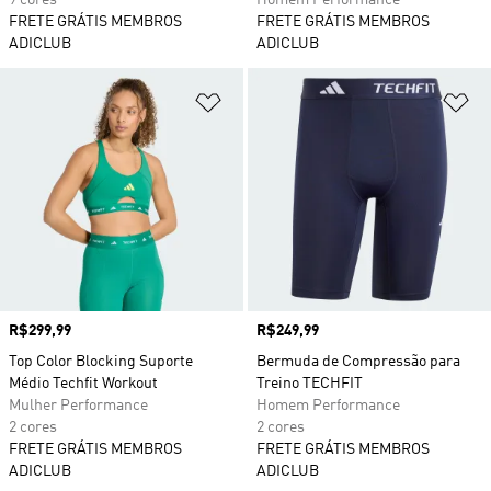
9 cores
Homem Performance
FRETE GRÁTIS MEMBROS
FRETE GRÁTIS MEMBROS
ADICLUB
ADICLUB
Adicionar à Lista de Desejos
Ad
Preço
R$299,99
Preço
R$249,99
Top Color Blocking Suporte
Bermuda de Compressão para
Médio Techfit Workout
Treino TECHFIT
Mulher Performance
Homem Performance
2 cores
2 cores
FRETE GRÁTIS MEMBROS
FRETE GRÁTIS MEMBROS
ADICLUB
ADICLUB