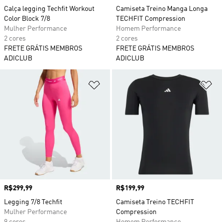
Calça legging Techfit Workout
Camiseta Treino Manga Longa
Color Block 7/8
TECHFIT Compression
Mulher Performance
Homem Performance
2 cores
2 cores
FRETE GRÁTIS MEMBROS
FRETE GRÁTIS MEMBROS
ADICLUB
ADICLUB
Adicionar à Lista de Desejos
Ad
Preço
R$299,99
Preço
R$199,99
Legging 7/8 Techfit
Camiseta Treino TECHFIT
Mulher Performance
Compression