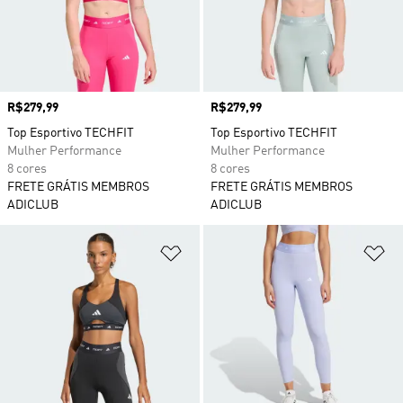
Preço
R$279,99
Preço
R$279,99
Top Esportivo TECHFIT
Top Esportivo TECHFIT
Mulher Performance
Mulher Performance
8 cores
8 cores
FRETE GRÁTIS MEMBROS
FRETE GRÁTIS MEMBROS
ADICLUB
ADICLUB
Adicionar à Lista de Desejos
Ad