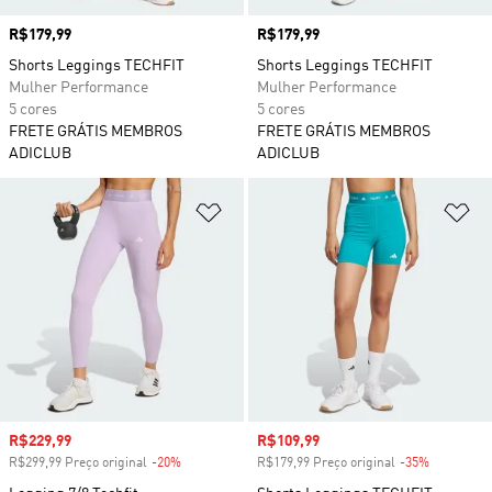
Preço
R$179,99
Preço
R$179,99
Shorts Leggings TECHFIT
Shorts Leggings TECHFIT
Mulher Performance
Mulher Performance
5 cores
5 cores
FRETE GRÁTIS MEMBROS
FRETE GRÁTIS MEMBROS
ADICLUB
ADICLUB
Adicionar à Lista de Desejos
Ad
Preço com desconto
R$229,99
Preço com desconto
R$109,99
R$299,99 Preço original
-20%
Desconto
R$179,99 Preço original
-35%
Desconto