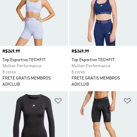
Preço
R$249,99
Preço
R$249,99
Top Esportivo TECHFIT
Top Esportivo TECHFIT
Mulher Performance
Mulher Performance
8 cores
8 cores
FRETE GRÁTIS MEMBROS
FRETE GRÁTIS MEMBROS
ADICLUB
ADICLUB
Adicionar à Lista de Desejos
Ad