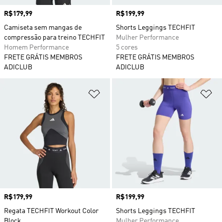
Preço
R$179,99
Preço
R$199,99
Camiseta sem mangas de
Shorts Leggings TECHFIT
compressão para treino TECHFIT
Mulher Performance
Homem Performance
5 cores
FRETE GRÁTIS MEMBROS
FRETE GRÁTIS MEMBROS
ADICLUB
ADICLUB
Adicionar à Lista de Desejos
Ad
Preço
R$179,99
Preço
R$199,99
Regata TECHFIT Workout Color
Shorts Leggings TECHFIT
Block
Mulher Performance