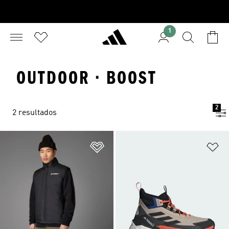
1
OUTDOOR · BOOST
2
2 resultados
Adicionar à Lista de Desejos
Ad