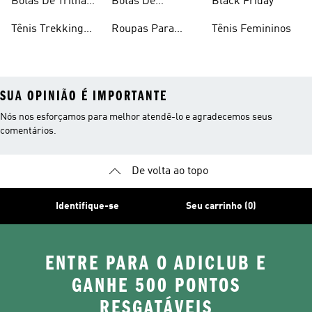
Botas De Trilha
Botas De
Black Friday
Trekking
Masculinas
Trekking
Tênis Trekking
Roupas Para
Tênis Femininos
Feminino
Trekking
SUA OPINIÃO É IMPORTANTE
Nós nos esforçamos para melhor atendê-lo e agradecemos seus
comentários.
De volta ao topo
Identifique-se
Seu carrinho (0)
ENTRE PARA O ADICLUB E
GANHE 500 PONTOS
RESGATÁVEIS