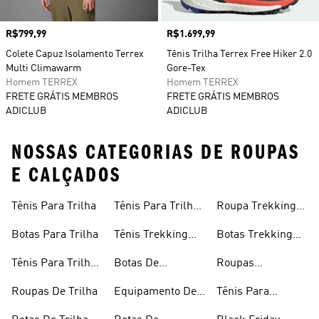
Preço
R$799,99
Preço
R$1.699,99
Colete Capuz Isolamento Terrex
Tênis Trilha Terrex Free Hiker 2.0
Multi Climawarm
Gore-Tex
Homem TERREX
Homem TERREX
FRETE GRÁTIS MEMBROS
FRETE GRÁTIS MEMBROS
ADICLUB
ADICLUB
NOSSAS CATEGORIAS DE ROUPAS
E CALÇADOS
Tênis Para Trilha
Tênis Para Trilha
Roupa Trekking
Masculino
Feminina
Botas Para Trilha
Tênis Trekking
Botas Trekking
Masculino
Masculinas
Tênis Para Trilha
Botas De
Roupas
Feminino
Trekking
Femininas Para
Roupas De Trilha
Equipamento De
Tênis Para
Femininas
Trilha
Trilha
Outdoor E