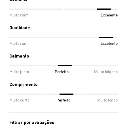
Muito ruim
Excelente
Qualidade
Muito ruim
Excelente
Caimento
Muito justo
Perfeito
Muito folgado
Comprimento
Muito curto
Perfeito
Muito longo
Filtrar por avaliações