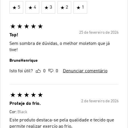
5
4
3
2
1
25 de fevereiro de 2026
Top!
Sem sombra de dúvidas, o melhor moletom que já
tive!
BrunoHenrique
Isto foi útil?
0
0
Denunciar comentário
2 de fevereiro de 2026
Proteje do frio.
Cor:
Black
Este produto destaca-se pela qualidade e tecido que
permite realizar exercío ao frio.