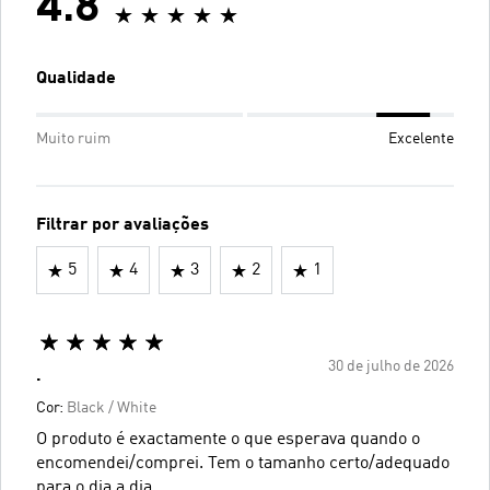
4.8
Qualidade
Muito ruim
Excelente
Filtrar por avaliações
5
4
3
2
1
30 de julho de 2026
.
Cor:
Black / White
O produto é exactamente o que esperava quando o
encomendei/comprei. Tem o tamanho certo/adequado
para o dia a dia