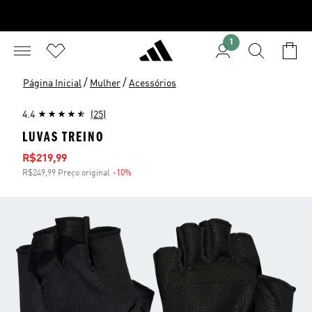
1
/
/
Página Inicial
Mulher
Acessórios
4.4
(25)
LUVAS TREINO
Preço com desconto
R$219,99
R$249,99 Preço original
-10%
Desconto