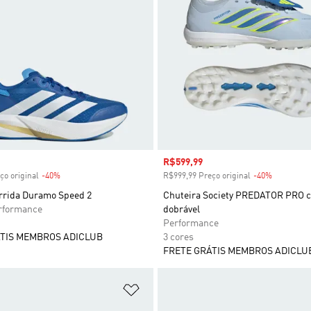
 desconto
Preço com desconto
R$599,99
ço original
-40%
Desconto
R$999,99 Preço original
-40%
Desconto
orrida Duramo Speed 2
Chuteira Society PREDATOR PRO c
formance
dobrável
Performance
TIS MEMBROS ADICLUB
3 cores
FRETE GRÁTIS MEMBROS ADICLU
sta de Desejos
Adicionar à Lista de Desejos