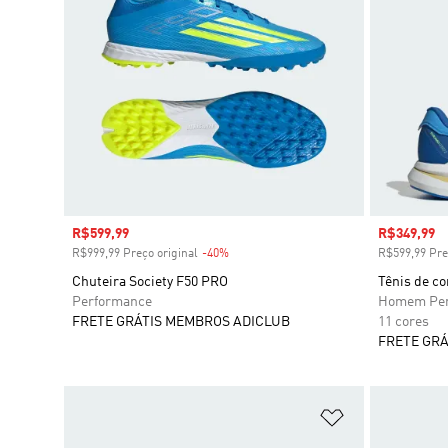
Preço com desconto
R$599,99
Preço com
R$349,99
R$999,99 Preço original
-40%
Desconto
R$599,99 Pre
Chuteira Society F50 PRO
Tênis de c
Performance
Homem Per
FRETE GRÁTIS MEMBROS ADICLUB
11 cores
FRETE GRÁ
Adicionar à Li