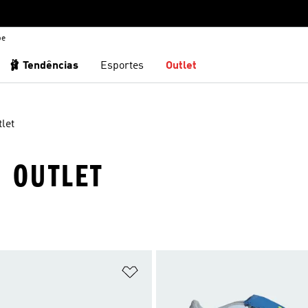
be
🩰 Tendências
Esportes
Outlet
let
· OUTLET
sta de Desejos
Adicionar à Lista de Desejos