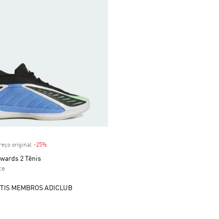
 desconto
eço original
-25%
Desconto
wards 2 Tênis
ce
TIS MEMBROS ADICLUB