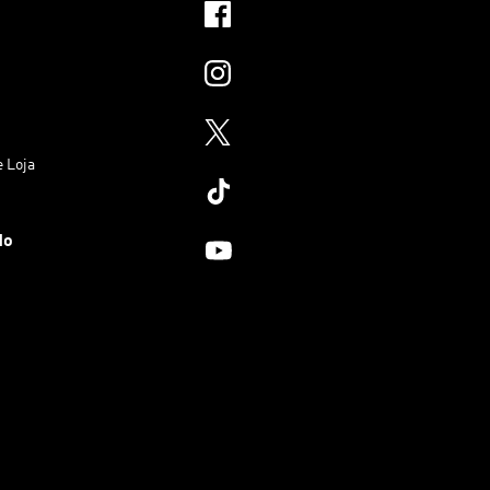
e Loja
do