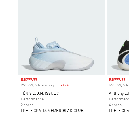
Preço com desconto
R$799,99
Preço com
R$999,99
R$1.299,99 Preço original
-35%
Desconto
R$1.399,99 Pr
TÊNIS D.O.N. ISSUE 7
Anthony Ed
Performance
Performan
2 cores
4 cores
FRETE GRÁTIS MEMBROS ADICLUB
FRETE GRÁ