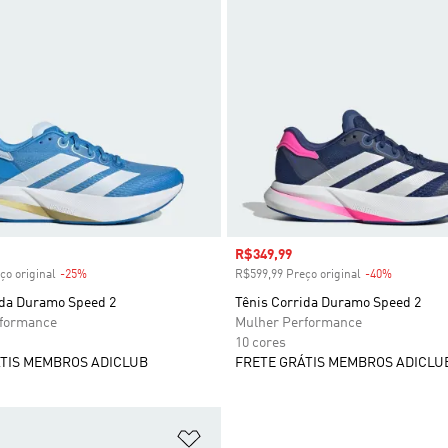
 desconto
Preço com desconto
R$349,99
ço original
-25%
Desconto
R$599,99 Preço original
-40%
Desconto
ida Duramo Speed 2
Tênis Corrida Duramo Speed 2
rformance
Mulher Performance
10 cores
TIS MEMBROS ADICLUB
FRETE GRÁTIS MEMBROS ADICLU
sta de Desejos
Adicionar à Lista de Desejos