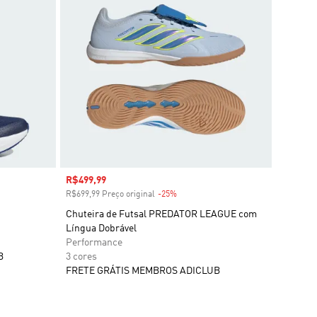
Preço com desconto
R$499,99
R$699,99 Preço original
-25%
Desconto
Chuteira de Futsal PREDATOR LEAGUE com
Língua Dobrável
Performance
B
3 cores
FRETE GRÁTIS MEMBROS ADICLUB