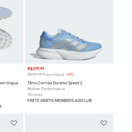
Preço com desconto
R$279,99
R$599,99 Preço original
-50%
Desconto
om língua
Tênis Corrida Duramo Speed 2
Mulher Performance
10 cores
FRETE GRÁTIS MEMBROS ADICLUB
B
Adicionar à Lista de Desejos
Adicionar à