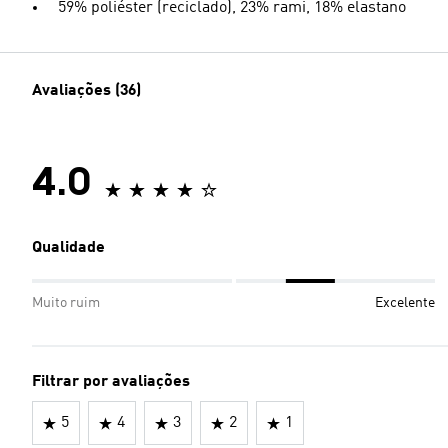
59% poliéster (reciclado), 23% rami, 18% elastano
Avaliações (36)
4.0
Qualidade
Muito ruim
Excelente
Filtrar por avaliações
5
4
3
2
1