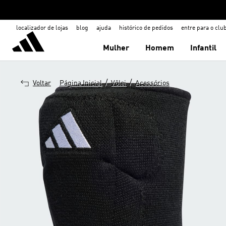
localizador de lojas
blog
ajuda
histórico de pedidos
entre para o clu
Mulher
Homem
Infantil
/
/
Voltar
Página Inicial
Vôlei
Acessórios