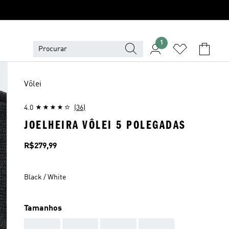
1
Vôlei
4.0
(36)
JOELHEIRA VÔLEI 5 POLEGADAS
Preço
R$279,99
Black / White
Tamanhos
AAA
AAA
AAA
AAA