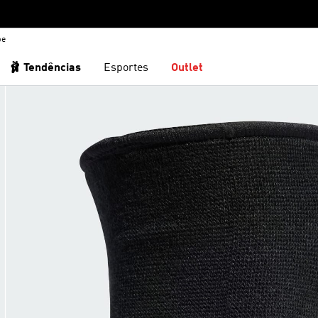
be
🩰 Tendências
Esportes
Outlet