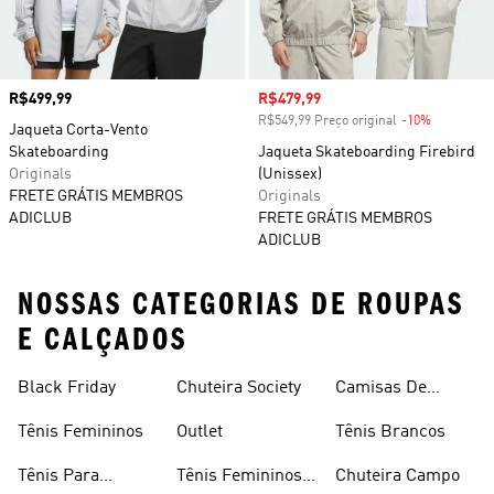
Preço
R$499,99
Preço com desconto
R$479,99
R$549,99 Preço original
-10%
Desconto
Jaqueta Corta-Vento
Skateboarding
Jaqueta Skateboarding Firebird
Originals
(Unissex)
FRETE GRÁTIS MEMBROS
Originals
ADICLUB
FRETE GRÁTIS MEMBROS
ADICLUB
NOSSAS CATEGORIAS DE ROUPAS
E CALÇADOS
Black Friday
Chuteira Society
Camisas De
Times
Tênis Femininos
Outlet
Tênis Brancos
Tênis Para
Tênis Femininos
Chuteira Campo