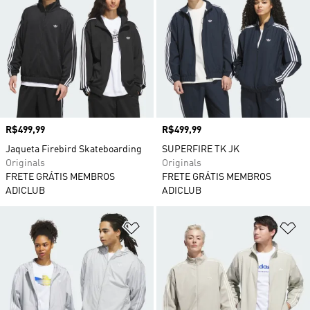
Preço
R$499,99
Preço
R$499,99
Jaqueta Firebird Skateboarding
SUPERFIRE TK JK
Originals
Originals
FRETE GRÁTIS MEMBROS
FRETE GRÁTIS MEMBROS
ADICLUB
ADICLUB
Adicionar à Lista de Desejos
Ad