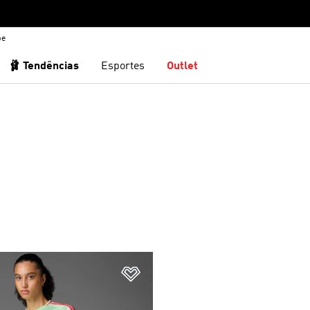
be
🩰 Tendências
Esportes
Outlet
sta de Desejos
Adicionar à Lista de Desejos