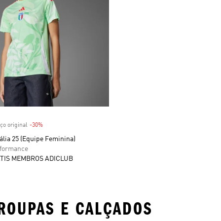
 desconto
ço original
-30%
Desconto
tália 25 (Equipe Feminina)
rformance
TIS MEMBROS ADICLUB
ROUPAS E CALÇADOS