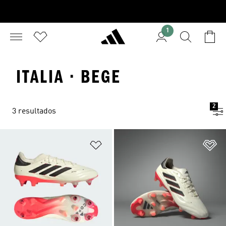
1
ITALIA · BEGE
2
3 resultados
Adicionar à Lista de Desejos
Ad