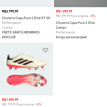
Preço
R$2.799,99
Preço com desconto
R$1.099,99
R$1.799,99 Preço original
-35%
Descont
Chuteira Copa Pure 2 Elite KT SG
Performance
Chuteira Copa Pure II Elite
2 cores
Campo
FRETE GRÁTIS MEMBROS
Performance
ADICLUB
Artigo personalizável
Adicionar à Lista de Desejos
Preço com desconto
R$1.099,99
R$1.799,99 Preço original
-35%
Desconto