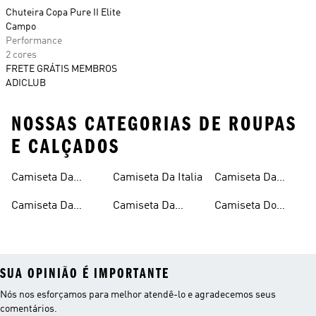
Chuteira Copa Pure II Elite
Campo
Performance
2 cores
FRETE GRÁTIS MEMBROS
ADICLUB
NOSSAS CATEGORIAS DE ROUPAS
E CALÇADOS
Camiseta Da
Camiseta Da Italia
Camiseta Da
Argentina
Jamaica
Camiseta Da
Camiseta Da
Camiseta Do
Alemanha
Espanha
Mexico
SUA OPINIÃO É IMPORTANTE
Nós nos esforçamos para melhor atendê-lo e agradecemos seus
comentários.