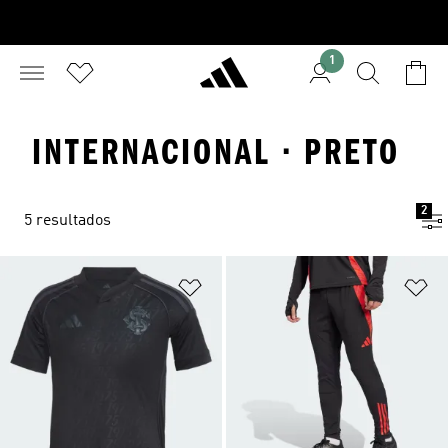
1
INTERNACIONAL · PRETO
2
5 resultados
Adicionar à Lista de Desejos
Ad