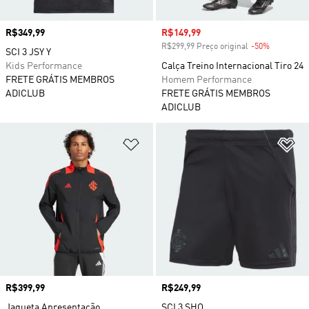
Preço
R$349,99
Preço com desconto
R$149,99
R$299,99 Preço original
-50%
Desconto
SCI 3 JSY Y
Kids Performance
Calça Treino Internacional Tiro 24
FRETE GRÁTIS MEMBROS
Homem Performance
ADICLUB
FRETE GRÁTIS MEMBROS
ADICLUB
Adicionar à Lista de Desejos
Ad
Preço
R$399,99
Preço
R$249,99
Jaqueta Apresentação
SCI 3 SHO