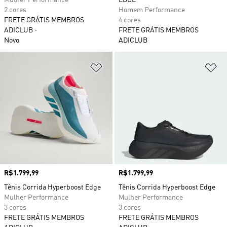
Mulher Performance
EDGE
2 cores
Homem Performance
FRETE GRÁTIS MEMBROS
4 cores
ADICLUB
FRETE GRÁTIS MEMBROS
Novo
ADICLUB
Adicionar à Lista de Desejos
Ad
Preço
R$1.799,99
Preço
R$1.799,99
Tênis Corrida Hyperboost Edge
Tênis Corrida Hyperboost Edge
Mulher Performance
Mulher Performance
3 cores
3 cores
FRETE GRÁTIS MEMBROS
FRETE GRÁTIS MEMBROS