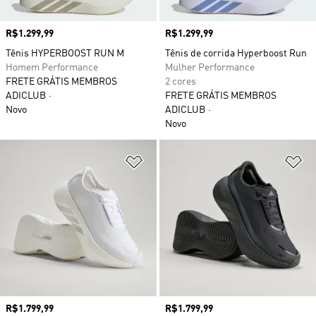
Preço
R$1.299,99
Preço
R$1.299,99
Tênis HYPERBOOST RUN M
Tênis de corrida Hyperboost Run
Homem Performance
Mulher Performance
FRETE GRÁTIS MEMBROS
2 cores
ADICLUB
FRETE GRÁTIS MEMBROS
Novo
ADICLUB
Novo
Adicionar à Lista de Desejos
Ad
Preço
R$1.799,99
Preço
R$1.799,99