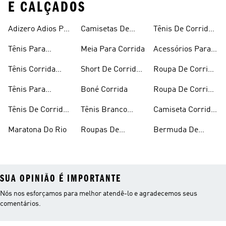
E CALÇADOS
Adizero Adios Pro
Camisetas De
Tênis De Corrida
4
Corrida
Preto
Tênis Para
Meia Para Corrida
Acessórios Para
Corrida
Corrida
Tênis Corrida
Short De Corrida
Roupa De Corrida
Masculino
Feminino
Feminina
Tênis Para
Boné Corrida
Roupa De Corrida
Caminhada
Masculina
Tênis De Corrida
Tênis Branco
Camiseta Corrida
Feminino
Corrida
Feminina
Maratona Do Rio
Roupas De
Bermuda De
Corrida
Compressão Para
Corrida
SUA OPINIÃO É IMPORTANTE
Nós nos esforçamos para melhor atendê-lo e agradecemos seus
comentários.