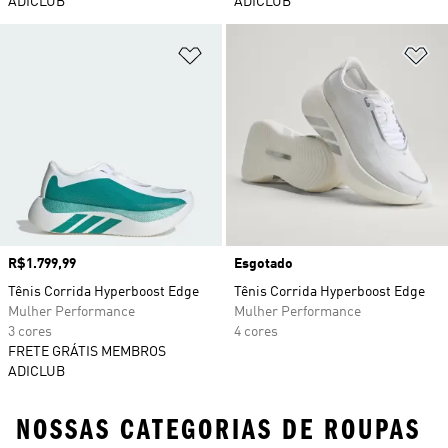
ADICLUB
ADICLUB
Adicionar à Lista de Desejos
Ad
Preço
R$1.799,99
Esgotado
Tênis Corrida Hyperboost Edge
Tênis Corrida Hyperboost Edge
Mulher Performance
Mulher Performance
3 cores
4 cores
FRETE GRÁTIS MEMBROS
ADICLUB
NOSSAS CATEGORIAS DE ROUPAS