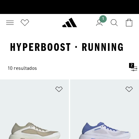
1
HYPERBOOST · RUNNING
2
10 resultados
Adicionar à Lista de Desejos
Ad