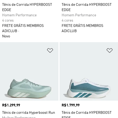
Tênis de Corrida HYPERBOOST
Tênis de Corrida HYPERBOOST
EDGE
EDGE
Homem Performance
Homem Performance
4 cores
4 cores
FRETE GRÁTIS MEMBROS
FRETE GRÁTIS MEMBROS
ADICLUB
ADICLUB
Novo
Adicionar à Lista de Desejos
Ad
Preço
R$1.299,99
Preço
R$1.799,99
Tênis de corrida Hyperboost Run
Tênis de Corrida HYPERBOOST