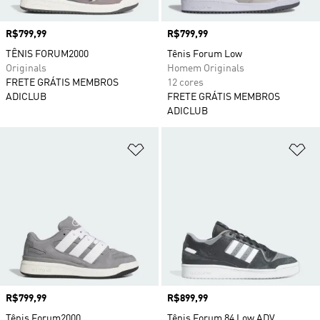
Preço
R$799,99
Preço
R$799,99
TÊNIS FORUM2000
Tênis Forum Low
Originals
Homem Originals
FRETE GRÁTIS MEMBROS
12 cores
ADICLUB
FRETE GRÁTIS MEMBROS
ADICLUB
Adicionar à Lista de Desejos
Ad
Preço
R$799,99
Preço
R$899,99
Tênis Forum2000
Tênis Forum 84 Low ADV