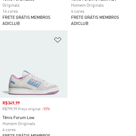
Originals
Homem Originals
14 cores
4 cores
FRETE GRÁTIS MEMBROS
FRETE GRÁTIS MEMBROS
ADICLUB
ADICLUB
Adicionar à Lista de Desejos
Preço com desconto
R$349,99
R$799,99 Preço original
-55%
Desconto
Tênis Forum Low
Homem Originals
4 cores