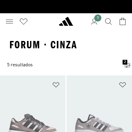
1
FORUM · CINZA
2
5 resultados
Adicionar à Lista de Desejos
Ad