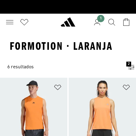
1
FORMOTION · LARANJA
2
6 resultados
Adicionar à Lista de Desejos
Ad