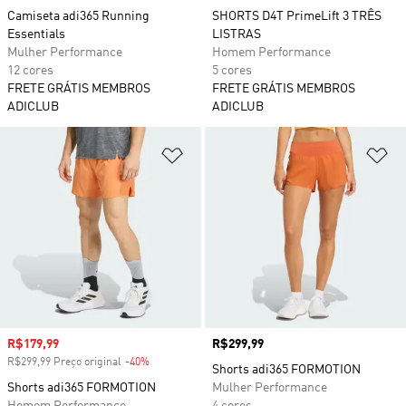
Camiseta adi365 Running
SHORTS D4T PrimeLift 3 TRÊS
Essentials
LISTRAS
Mulher Performance
Homem Performance
12 cores
5 cores
FRETE GRÁTIS MEMBROS
FRETE GRÁTIS MEMBROS
ADICLUB
ADICLUB
Adicionar à Lista de Desejos
Ad
Preço com desconto
R$179,99
Preço
R$299,99
R$299,99 Preço original
-40%
Desconto
Shorts adi365 FORMOTION
Shorts adi365 FORMOTION
Mulher Performance