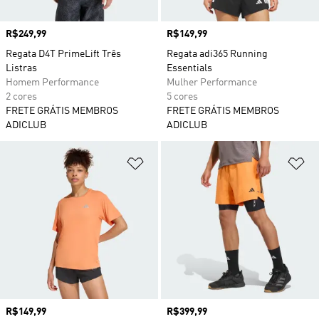
Preço
R$249,99
Preço
R$149,99
Regata D4T PrimeLift Três
Regata adi365 Running
Listras
Essentials
Homem Performance
Mulher Performance
2 cores
5 cores
FRETE GRÁTIS MEMBROS
FRETE GRÁTIS MEMBROS
ADICLUB
ADICLUB
Adicionar à Lista de Desejos
Ad
Preço
R$149,99
Preço
R$399,99