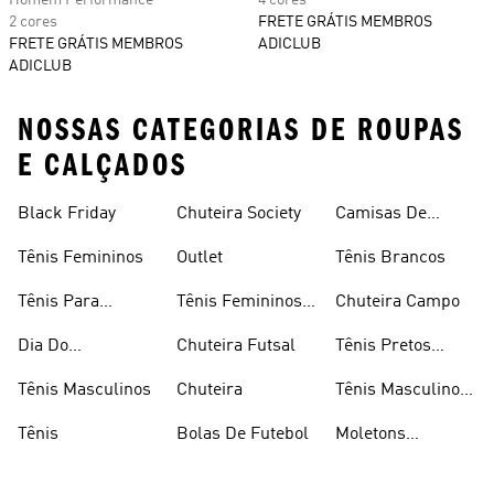
Homem Performance
4 cores
2 cores
FRETE GRÁTIS MEMBROS
FRETE GRÁTIS MEMBROS
ADICLUB
ADICLUB
NOSSAS CATEGORIAS DE ROUPAS
E CALÇADOS
Black Friday
Chuteira Society
Camisas De
Times
Tênis Femininos
Outlet
Tênis Brancos
Tênis Para
Tênis Femininos
Chuteira Campo
Caminhada
Brancos
Dia Do
Chuteira Futsal
Tênis Pretos
Consumidor
Femininos
Tênis Masculinos
Chuteira
Tênis Masculino
Em Promoçao
Tênis
Bolas De Futebol
Moletons
Femininos