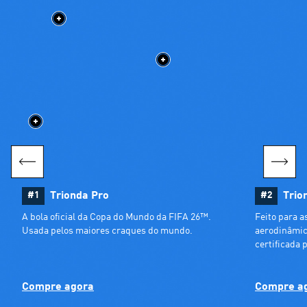
#1
Trionda Pro
#2
Trio
A bola oficial da Copa do Mundo da FIFA 26™. 
Feito para as
Usada pelos maiores craques do mundo.
aerodinâmica
certificada 
Compre agora
Compre a