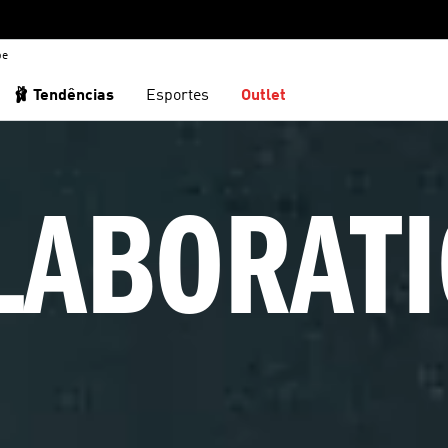
be
🩰 Tendências
Esportes
Outlet
LABORATI