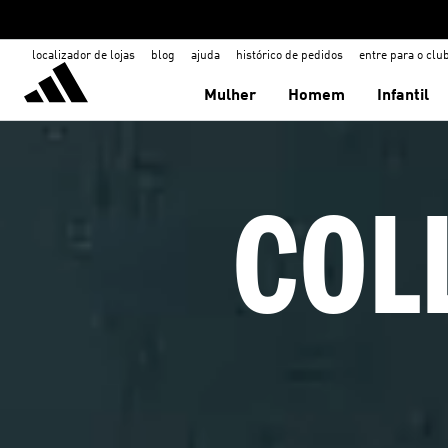
localizador de lojas
blog
ajuda
histórico de pedidos
entre para o clu
Mulher
Homem
Infantil
COL