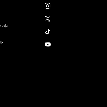
e Loja
do