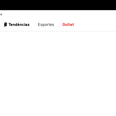
be
🩰 Tendências
Esportes
Outlet
sta de Desejos