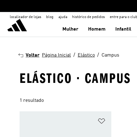
localizador de lojas
blog
ajuda
histórico de pedidos
entre para o clu
Mulher
Homem
Infantil
Voltar
Página Inicial
Elástico
Campus
ELÁSTICO · CAMPUS
1 resultado
Adicionar à Li