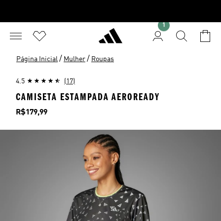
1
/
/
Página Inicial
Mulher
Roupas
4.5
(17)
CAMISETA ESTAMPADA AEROREADY
Preço
R$179,99