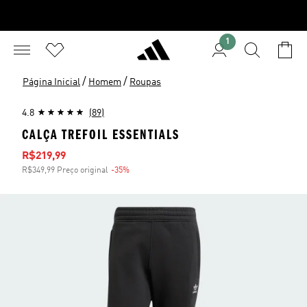
1
/
/
Página Inicial
Homem
Roupas
4.8
(89)
CALÇA TREFOIL ESSENTIALS
Preço com desconto
R$219,99
R$349,99 Preço original
-35%
Desconto