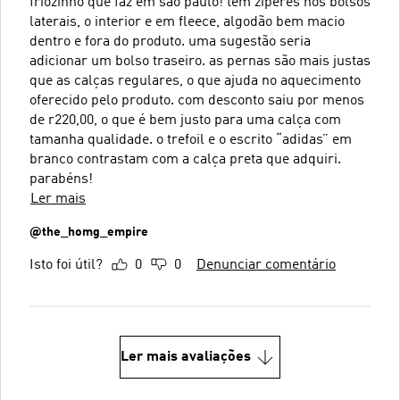
friozinho que faz em são paulo! tem zíperes nos bolsos
laterais, o interior e em fleece, algodão bem macio
dentro e fora do produto. uma sugestão seria
adicionar um bolso traseiro. as pernas são mais justas
que as calças regulares, o que ajuda no aquecimento
oferecido pelo produto. com desconto saiu por menos
de r220,00, o que é bem justo para uma calça com
tamanha qualidade. o trefoil e o escrito “adidas” em
branco contrastam com a calça preta que adquiri.
parabéns!
Ler mais
@the_homg_empire
Isto foi útil?
0
0
Denunciar comentário
Ler mais avaliações