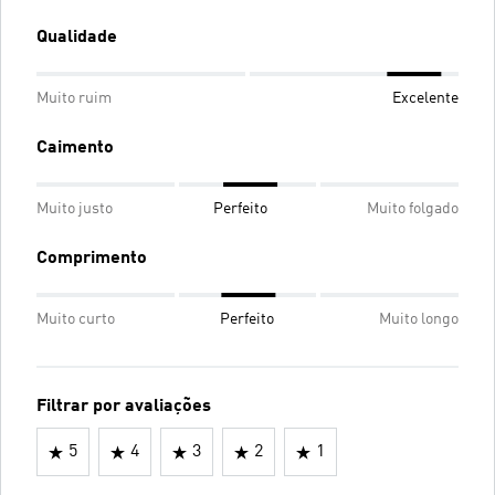
Qualidade
Muito ruim
Excelente
Caimento
Muito justo
Perfeito
Muito folgado
Comprimento
Muito curto
Perfeito
Muito longo
Filtrar por avaliações
5
4
3
2
1