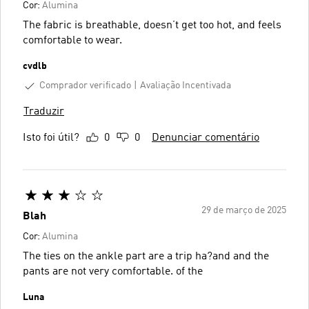
Cor:
Alumina
The fabric is breathable, doesn’t get too hot, and feels
comfortable to wear.
cvdlb
Comprador verificado
Avaliação Incentivada
Traduzir
Isto foi útil?
0
0
Denunciar comentário
29 de março de 2025
Blah
Cor:
Alumina
The ties on the ankle part are a trip ha?and and the
pants are not very comfortable. of the
Luna