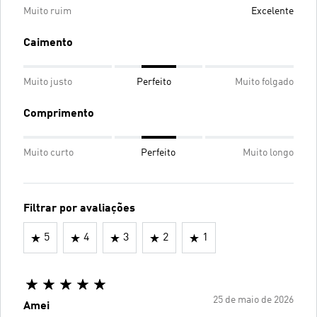
Muito ruim
Excelente
Caimento
Muito justo
Perfeito
Muito folgado
Comprimento
Muito curto
Perfeito
Muito longo
Filtrar por avaliações
5
4
3
2
1
25 de maio de 2026
Amei