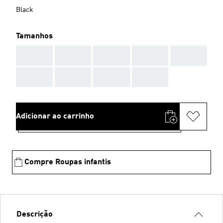
Black
Tamanhos
AAA
AAA
AAA
AAA
AAA
AAA
AAA
AAA
AAA
Adicionar ao carrinho
Compre Roupas infantis
Descrição