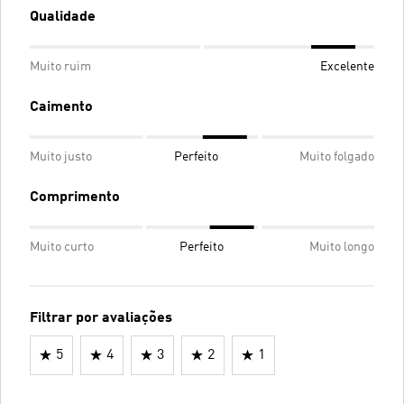
Qualidade
Muito ruim
Excelente
Caimento
Muito justo
Perfeito
Muito folgado
Comprimento
Muito curto
Perfeito
Muito longo
Filtrar por avaliações
5
4
3
2
1