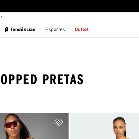
be
🩰 Tendências
Esportes
Outlet
ROPPED PRETAS
sta de Desejos
Adicionar à Lista de Desejos