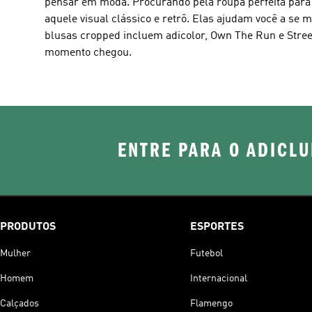
pensar em moda. Procurando pela roupa perfeita para
aquele visual clássico e retrô. Elas ajudam você a se 
blusas cropped incluem adicolor, Own The Run e Stree
momento chegou.
ENTRE PARA O ADICLU
PRODUTOS
ESPORTES
Mulher
Futebol
Homem
Internacional
Calçados
Flamengo