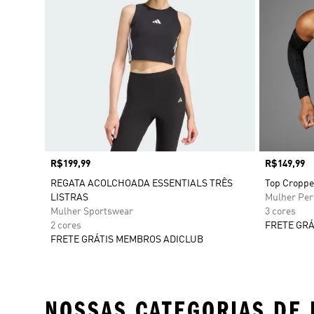
Preço
R$199,99
Preço
R$149,99
REGATA ACOLCHOADA ESSENTIALS TRÊS
Top Croppe
LISTRAS
Mulher Pe
Mulher Sportswear
3 cores
2 cores
FRETE GRÁ
FRETE GRÁTIS MEMBROS ADICLUB
NOSSAS CATEGORIAS DE 