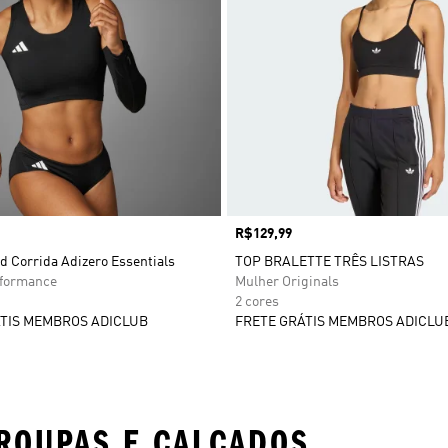
Preço
R$129,99
d Corrida Adizero Essentials
TOP BRALETTE TRÊS LISTRAS
rformance
Mulher Originals
2 cores
TIS MEMBROS ADICLUB
FRETE GRÁTIS MEMBROS ADICLU
ROUPAS E CALÇADOS