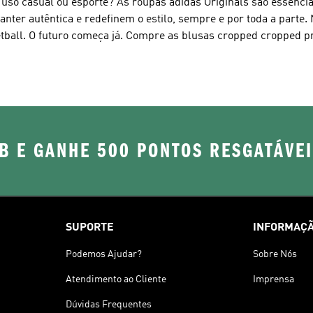
 uso casual ou esporte? As roupas
adidas Originals
são essenciai
manter autêntica e redefinem o estilo, sempre e por toda a parte
tball. O futuro começa já. Compre as blusas cropped cropped pr
B E GANHE 500 PONTOS RESGATÁVE
SUPORTE
INFORMAÇÃ
Podemos Ajudar?
Sobre Nós
Atendimento ao Cliente
Imprensa
Dúvidas Frequentes