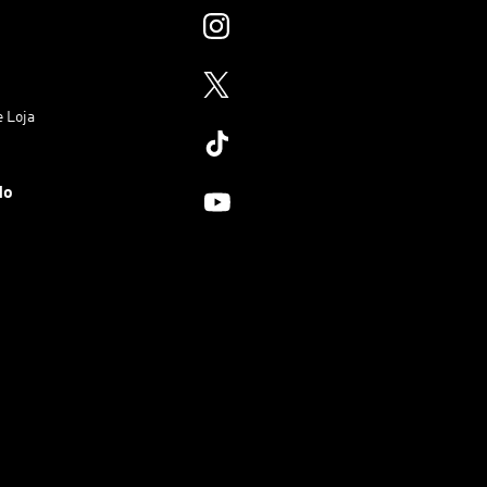
e Loja
do