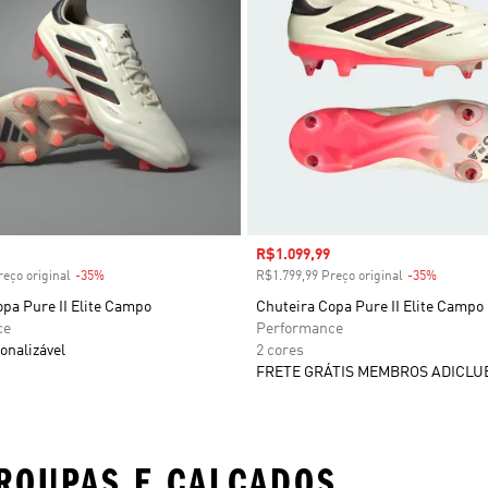
 desconto
Preço com desconto
R$1.099,99
eço original
-35%
Desconto
R$1.799,99 Preço original
-35%
Descont
pa Pure II Elite Campo
Chuteira Copa Pure II Elite Campo
ce
Performance
onalizável
2 cores
FRETE GRÁTIS MEMBROS ADICLU
ROUPAS E CALÇADOS