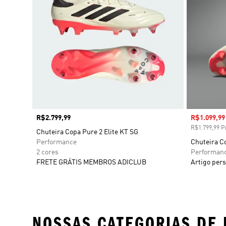
Preço
R$2.799,99
Preço com
R$1.099,99
R$1.799,99 Pr
Chuteira Copa Pure 2 Elite KT SG
Performance
Chuteira Co
2 cores
Performan
FRETE GRÁTIS MEMBROS ADICLUB
Artigo pers
NOSSAS CATEGORIAS DE 