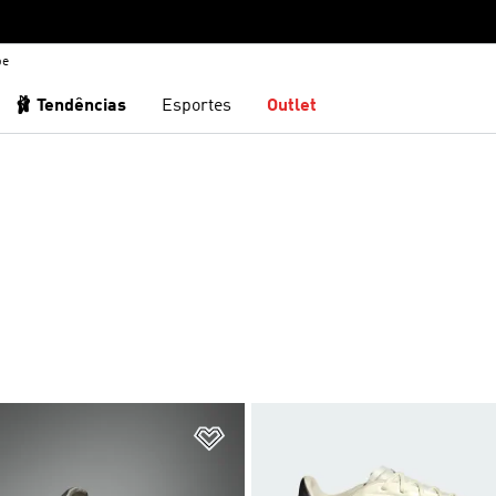
be
🩰 Tendências
Esportes
Outlet
sta de Desejos
Adicionar à Lista de Desejos