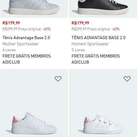
Preço com desconto
R$179,99
Preço com desconto
R$179,99
R$299,99 Preço original
-40%
Desconto
R$299,99 Preço original
-40%
Desconto
Tênis Advantage Base 2.0
TÊNIS ADVANTAGE BASE 2.0
Mulher Sportswear
Homem Sportswear
6 cores
5 cores
FRETE GRÁTIS MEMBROS
FRETE GRÁTIS MEMBROS
ADICLUB
ADICLUB
Adicionar à Lista de Desejos
Ad