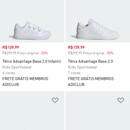
Preço com desconto
R$139,99
Preço com desconto
R$139,99
R$299,99 Preço original
-50%
Desconto
R$299,99 Preço original
-50%
Desconto
Tênis Advantage Base 2.0 Infantil
Tênis Advantage Base 2.0
Kids Sportswear
Kids Sportswear
6 cores
7 cores
FRETE GRÁTIS MEMBROS
FRETE GRÁTIS MEMBROS
ADICLUB
ADICLUB
Adicionar à Lista de Desejos
Ad