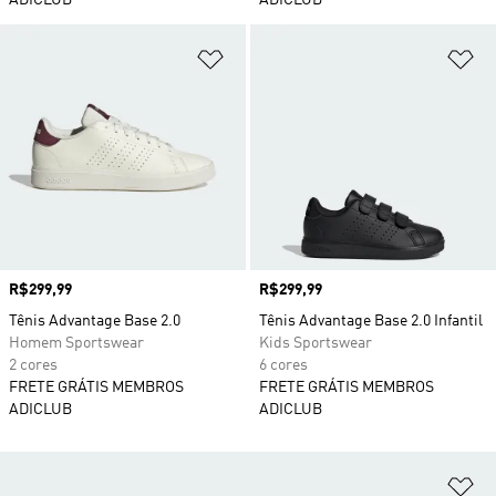
ADICLUB
ADICLUB
Adicionar à Lista de Desejos
Ad
Preço
R$299,99
Preço
R$299,99
Tênis Advantage Base 2.0
Tênis Advantage Base 2.0 Infantil
Homem Sportswear
Kids Sportswear
2 cores
6 cores
FRETE GRÁTIS MEMBROS
FRETE GRÁTIS MEMBROS
ADICLUB
ADICLUB
Ad