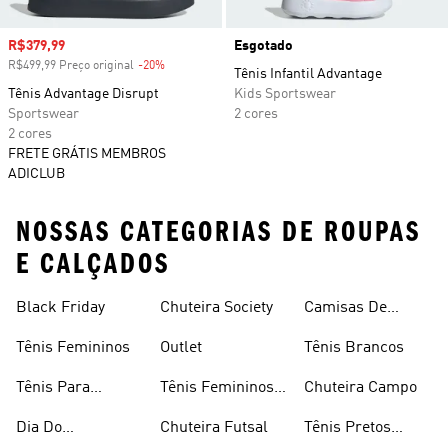
Preço com desconto
R$379,99
Esgotado
R$499,99 Preço original
-20%
Desconto
Tênis Infantil Advantage
Tênis Advantage Disrupt
Kids Sportswear
Sportswear
2 cores
2 cores
FRETE GRÁTIS MEMBROS
ADICLUB
NOSSAS CATEGORIAS DE ROUPAS
E CALÇADOS
Black Friday
Chuteira Society
Camisas De
Times
Tênis Femininos
Outlet
Tênis Brancos
Tênis Para
Tênis Femininos
Chuteira Campo
Caminhada
Brancos
Dia Do
Chuteira Futsal
Tênis Pretos