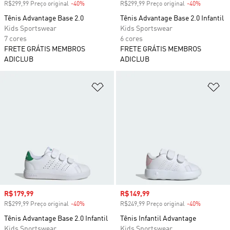
R$299,99 Preço original
-40%
Desconto
R$299,99 Preço original
-40%
Desconto
Tênis Advantage Base 2.0
Tênis Advantage Base 2.0 Infantil
Kids Sportswear
Kids Sportswear
7 cores
6 cores
FRETE GRÁTIS MEMBROS
FRETE GRÁTIS MEMBROS
ADICLUB
ADICLUB
Adicionar à Lista de Desejos
Ad
Preço com desconto
R$179,99
Preço com desconto
R$149,99
R$299,99 Preço original
-40%
Desconto
R$249,99 Preço original
-40%
Desconto
Tênis Advantage Base 2.0 Infantil
Tênis Infantil Advantage
Kids Sportswear
Kids Sportswear