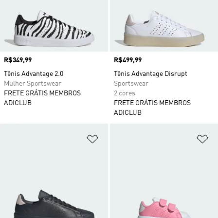
Preço
R$349,99
Preço
R$499,99
Tênis Advantage 2.0
Tênis Advantage Disrupt
Mulher Sportswear
Sportswear
FRETE GRÁTIS MEMBROS
2 cores
ADICLUB
FRETE GRÁTIS MEMBROS
ADICLUB
Adicionar à Lista de Desejos
Ad