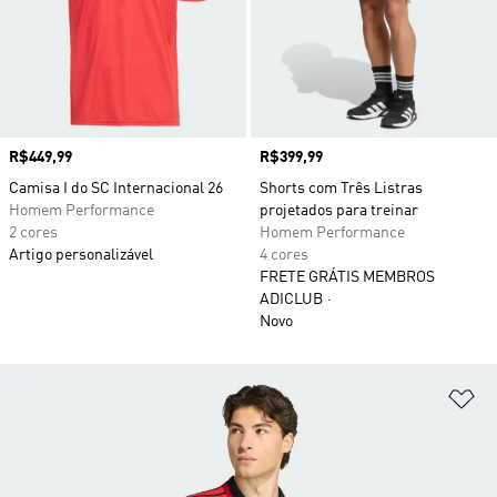
Preço
R$449,99
Preço
R$399,99
Camisa I do SC Internacional 26
Shorts com Três Listras
Homem Performance
projetados para treinar
2 cores
Homem Performance
Artigo personalizável
4 cores
FRETE GRÁTIS MEMBROS
ADICLUB
Novo
Ad