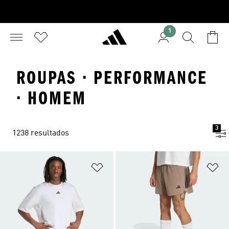
1
ROUPAS · PERFORMANCE
· HOMEM
3
1238 resultados
Adicionar à Lista de Desejos
Ad