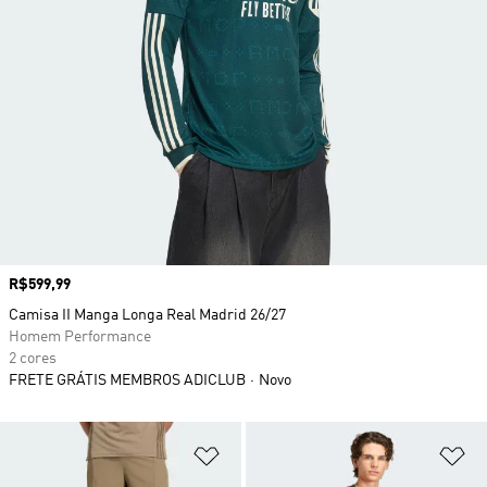
Preço
R$599,99
Camisa II Manga Longa Real Madrid 26/27
Homem Performance
2 cores
FRETE GRÁTIS MEMBROS ADICLUB
Novo
Adicionar à Lista de Desejos
Ad