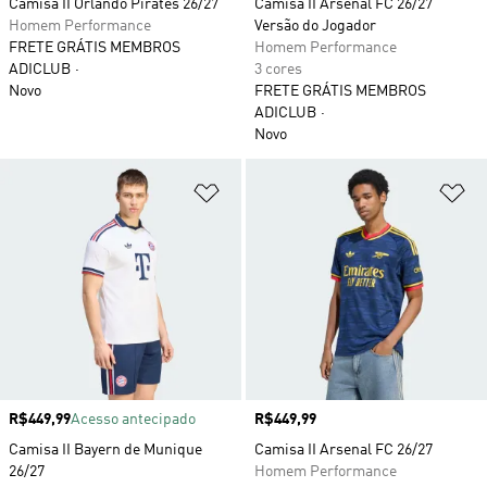
Camisa II Orlando Pirates 26/27
Camisa II Arsenal FC 26/27
Homem Performance
Versão do Jogador
FRETE GRÁTIS MEMBROS
Homem Performance
ADICLUB
3 cores
Novo
FRETE GRÁTIS MEMBROS
ADICLUB
Novo
Adicionar à Lista de Desejos
Ad
Preço
R$449,99
Acesso antecipado
Preço
R$449,99
Camisa II Bayern de Munique
Camisa II Arsenal FC 26/27
26/27
Homem Performance