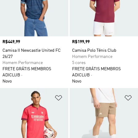
Preço
R$449,99
Preço
R$199,99
Camisa II Newcastle United FC
Camisa Polo Tênis Club
26/27
Homem Performance
Homem Performance
5 cores
FRETE GRÁTIS MEMBROS
FRETE GRÁTIS MEMBROS
ADICLUB
ADICLUB
Novo
Novo
Adicionar à Lista de Desejos
Ad