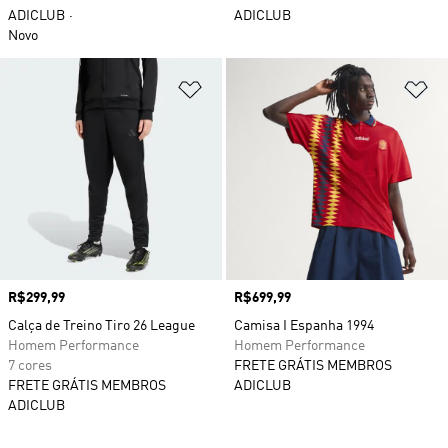
ADICLUB
ADICLUB
Novo
Adicionar à Lista de Desejos
Ad
Preço
R$299,99
Preço
R$699,99
Calça de Treino Tiro 26 League
Camisa I Espanha 1994
Homem Performance
Homem Performance
7 cores
FRETE GRÁTIS MEMBROS
FRETE GRÁTIS MEMBROS
ADICLUB
ADICLUB