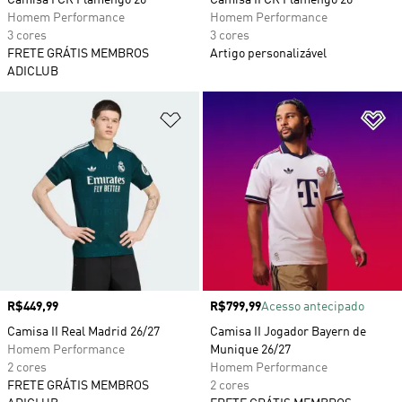
Camisa I CR Flamengo 26
Camisa II CR Flamengo 26
Homem Performance
Homem Performance
3 cores
3 cores
FRETE GRÁTIS MEMBROS
Artigo personalizável
ADICLUB
Adicionar à Lista de Desejos
Ad
Preço
R$449,99
Preço
R$799,99
Acesso antecipado
Camisa II Real Madrid 26/27
Camisa II Jogador Bayern de
Homem Performance
Munique 26/27
2 cores
Homem Performance
FRETE GRÁTIS MEMBROS
2 cores