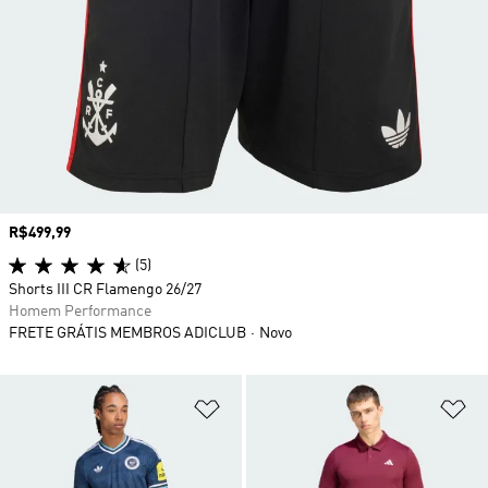
Preço
R$499,99
(5)
Shorts III CR Flamengo 26/27
Homem Performance
FRETE GRÁTIS MEMBROS ADICLUB
Novo
Adicionar à Lista de Desejos
Ad