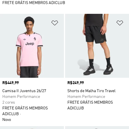
FRETE GRÁTIS MEMBROS ADICLUB
Adicionar à Lista de Desejos
Ad
Preço
R$449,99
Preço
R$249,99
Camisa II Juventus 26/27
Shorts de Malha Tiro Travel
Homem Performance
Homem Performance
2 cores
FRETE GRÁTIS MEMBROS
FRETE GRÁTIS MEMBROS
ADICLUB
ADICLUB
Novo