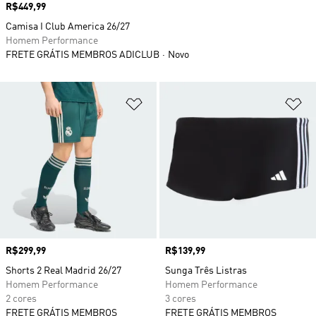
Preço
R$449,99
Camisa I Club America 26/27
Homem Performance
FRETE GRÁTIS MEMBROS ADICLUB
Novo
Adicionar à Lista de Desejos
Ad
Preço
R$299,99
Preço
R$139,99
Shorts 2 Real Madrid 26/27
Sunga Três Listras
Homem Performance
Homem Performance
2 cores
3 cores
FRETE GRÁTIS MEMBROS
FRETE GRÁTIS MEMBROS