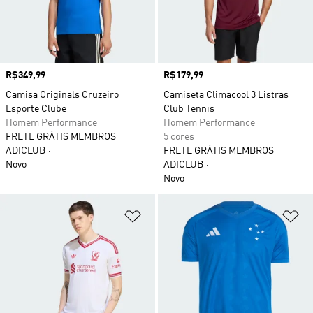
Preço
R$349,99
Preço
R$179,99
Camisa Originals Cruzeiro
Camiseta Climacool 3 Listras
Esporte Clube
Club Tennis
Homem Performance
Homem Performance
FRETE GRÁTIS MEMBROS
5 cores
ADICLUB
FRETE GRÁTIS MEMBROS
Novo
ADICLUB
Novo
Adicionar à Lista de Desejos
Ad