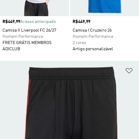
Preço
R$449,99
Acesso antecipado
Preço
R$449,99
Camisa II Liverpool FC 26/27
Camisa I Cruzeiro 26
Homem Performance
Homem Performance
FRETE GRÁTIS MEMBROS
2 cores
ADICLUB
Artigo personalizável
Ad