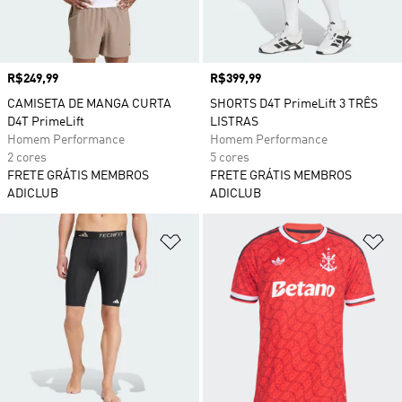
Preço
R$249,99
Preço
R$399,99
CAMISETA DE MANGA CURTA
SHORTS D4T PrimeLift 3 TRÊS
D4T PrimeLift
LISTRAS
Homem Performance
Homem Performance
2 cores
5 cores
FRETE GRÁTIS MEMBROS
FRETE GRÁTIS MEMBROS
ADICLUB
ADICLUB
Adicionar à Lista de Desejos
Ad