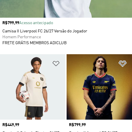
Preço
R$799,99
Acesso antecipado
Camisa II Liverpool FC 26/27 Versão do Jogador
Homem Performance
FRETE GRÁTIS MEMBROS ADICLUB
Adicionar à Lista de Desejos
Ad
Preço
R$449,99
Preço
R$799,99