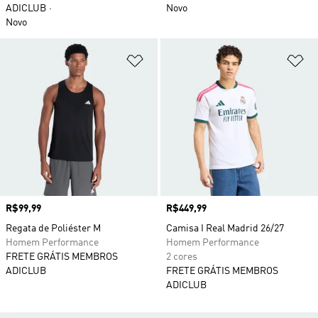
ADICLUB
Novo
Novo
Adicionar à Lista de Desejos
Ad
Preço
R$99,99
Preço
R$449,99
Regata de Poliéster M
Camisa I Real Madrid 26/27
Homem Performance
Homem Performance
FRETE GRÁTIS MEMBROS
2 cores
ADICLUB
FRETE GRÁTIS MEMBROS
ADICLUB