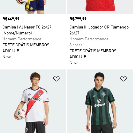
Preço
R$449,99
Preço
R$799,99
Camisa I Al Nassr FC 26/27
Camisa III Jogador CR Flamengo
(Nome/Número)
26/27
Homem Performance
Homem Performance
FRETE GRÁTIS MEMBROS
3 cores
ADICLUB
FRETE GRÁTIS MEMBROS
Novo
ADICLUB
Novo
Adicionar à Lista de Desejos
Ad