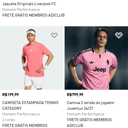
Jaqueta Originals Liverpool FC
Homem Performance
FRETE GRÁTIS MEMBROS ADICLUB
Adicionar à Lista de Desejos
Ad
Preço
R$199,99
Preço
R$799,99
CAMISETA ESTAMPADA TENNIS
Camisa 2 versão do jogador
CATEGORY
Juventus 26/27
Homem Performance
Homem Performance
3 cores
FRETE GRÁTIS MEMBROS
FRETE GRÁTIS MEMBROS
ADICLUB