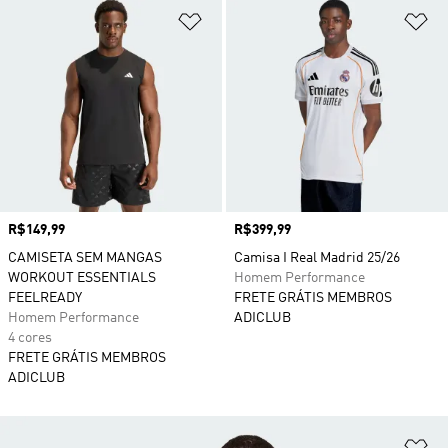
Adicionar à Lista de Desejos
Ad
Preço
R$149,99
Preço
R$399,99
CAMISETA SEM MANGAS
Camisa I Real Madrid 25/26
WORKOUT ESSENTIALS
Homem Performance
FEELREADY
FRETE GRÁTIS MEMBROS
Homem Performance
ADICLUB
4 cores
FRETE GRÁTIS MEMBROS
ADICLUB
Ad