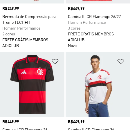
Preço
R$249,99
Preço
R$449,99
Bermuda de Compressão para
Camisa III CR Flamengo 26/27
Treino TECHFIT
Homem Performance
Homem Performance
3 cores
2 cores
FRETE GRÁTIS MEMBROS
FRETE GRÁTIS MEMBROS
ADICLUB
ADICLUB
Novo
Adicionar à Lista de Desejos
Ad
Preço
R$449,99
Preço
R$449,99