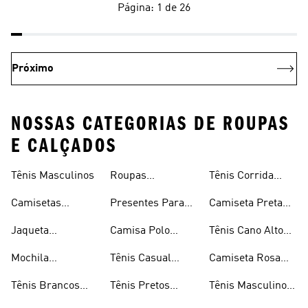
Página: 1 de 26
Próximo
NOSSAS CATEGORIAS DE ROUPAS
E CALÇADOS
Tênis Masculinos
Roupas
Tênis Corrida
Masculinas
Masculinas
Masculino
Camisetas
Presentes Para
Camiseta Preta
Masculinas
Homens
Masculina
Jaqueta
Camisa Polo
Tênis Cano Alto
Masculina
Masculina
Masculino
Mochila
Tênis Casual
Camiseta Rosa
Masculina
Masculino
Masculina
Tênis Brancos
Tênis Pretos
Tênis Masculino
Masculinos
Masculinos
Em Promoção