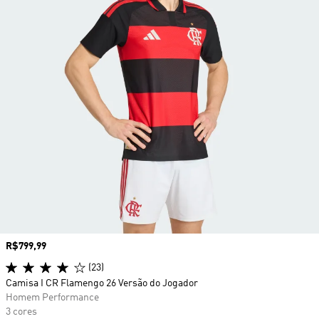
Preço
R$799,99
(23)
Camisa I CR Flamengo 26 Versão do Jogador
Homem Performance
3 cores