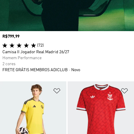
Preço
R$799,99
(72)
Camisa II Jogador Real Madrid 26/27
Homem Performance
2 cores
FRETE GRÁTIS MEMBROS ADICLUB
Novo
Adicionar à Lista de Desejos
Ad