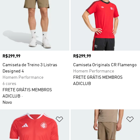
Preço
R$299,99
Preço
R$299,99
Camiseta de Treino 3 Listras
Camiseta Originals CR Flamengo
Designed 4
Homem Performance
Homem Performance
FRETE GRÁTIS MEMBROS
6 cores
ADICLUB
FRETE GRÁTIS MEMBROS
ADICLUB
Novo
Adicionar à Lista de Desejos
Ad