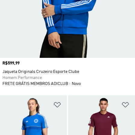
Preço
R$599,99
Jaqueta Originals Cruzeiro Esporte Clube
Homem Performance
FRETE GRÁTIS MEMBROS ADICLUB
Novo
Adicionar à Lista de Desejos
Ad