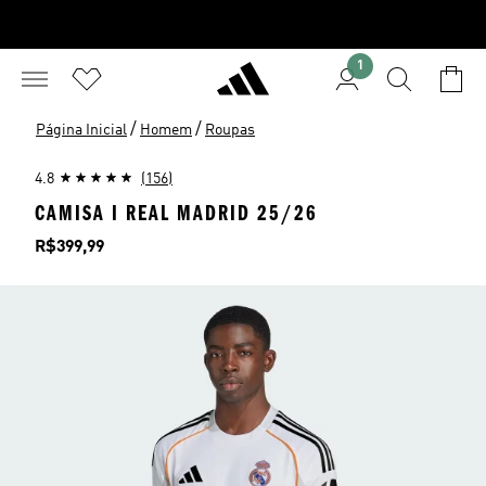
1
/
/
Página Inicial
Homem
Roupas
4.8
(156)
CAMISA I REAL MADRID 25/26
Preço
R$399,99