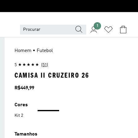
1
Homem • Futebol
5
(51)
CAMISA II CRUZEIRO 26
Preço
R$449,99
Cores
Kit 2
Tamanhos