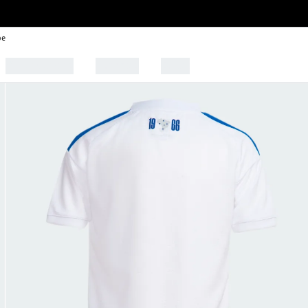
be
🩰 Tendências
Esportes
Outlet