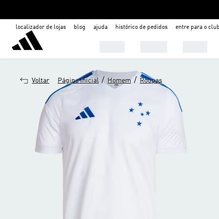
localizador de lojas
blog
ajuda
histórico de pedidos
entre para o clu
Mulher
Homem
Infantil
/
/
Voltar
Página Inicial
Homem
Roupas